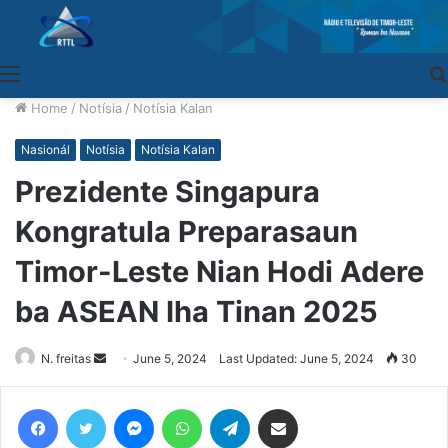
Menu
Home
/
Notísia
/
Notísia Kalan
Nasionál
Notísia
Notísia Kalan
Prezidente Singapura
Kongratula Preparasaun
Timor-Leste Nian Hodi Adere
ba ASEAN Iha Tinan 2025
N. freitas
Send
June 5, 2024
Last Updated: June 5, 2024
30
an
email
Facebook
Twitter
Messenger
WhatsApp
Telegram
Share via Email