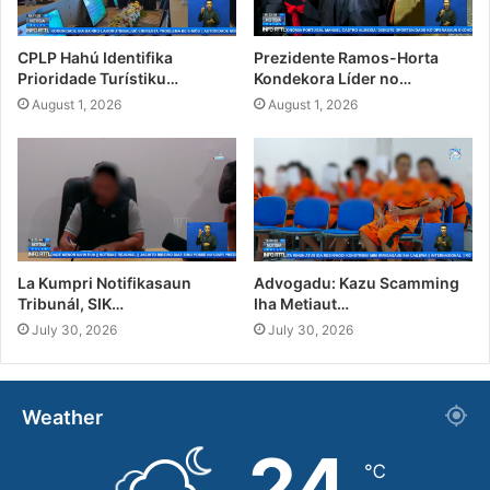
CPLP Hahú Identifika
Prezidente Ramos-Horta
Prioridade Turístiku…
Kondekora Líder no…
August 1, 2026
August 1, 2026
La Kumpri Notifikasaun
Advogadu: Kazu Scamming
Tribunál, SIK…
Iha Metiaut…
July 30, 2026
July 30, 2026
Weather
24
℃