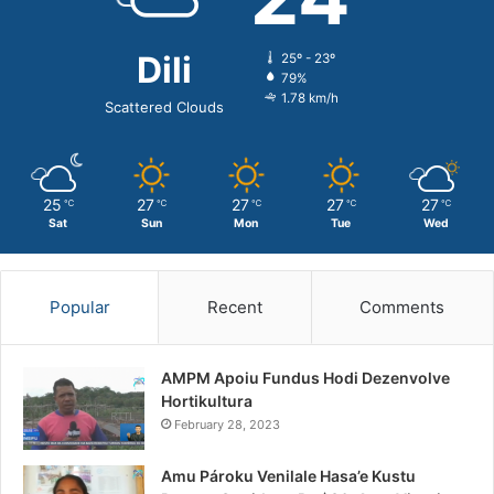
Dili
25º - 23º
79%
1.78 km/h
Scattered Clouds
25
27
27
27
27
℃
℃
℃
℃
℃
Sat
Sun
Mon
Tue
Wed
Popular
Recent
Comments
AMPM Apoiu Fundus Hodi Dezenvolve
Hortikultura
February 28, 2023
Amu Pároku Venilale Hasa’e Kustu