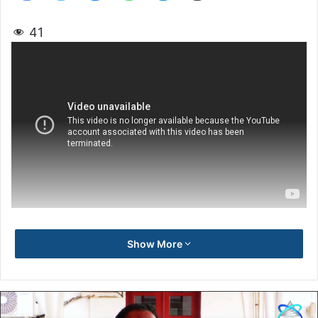
41
Show More