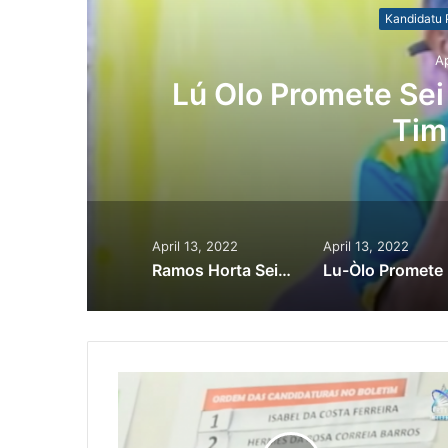
Kandidatu 
Ap
o
Lú Olo Promete Sei
Tim
April 13, 2022
April 13, 2022
Ramos Horta Sei Importansia Ba Seitor Edukasaun Hodi Hadia Kualidade Rekursus Humanus
Lu-