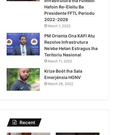
Infrastrutura Iha Futebol
Kandidatu Presidente 2022-20
Hafoin Re-Eleitu Ba
Presidente FFTL Periodu
April 11, 2022
2022-2026
Lu-Olo Promete Sei Hametin
March 1, 2022
PM Orienta Ona KAFI Atu
Demokratik
Rezolve Infrastrutura
Ne’ebe Hetan Estragus Iha
Teritoriu Nasional
March 11, 2022
Krize Boót Iha Sala
Emerjénsia HGNV
March 26, 2022
Recent