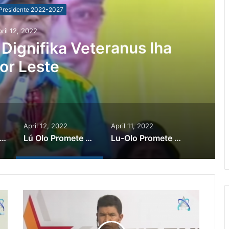
Presidente 2022-2027
ril 12, 2022
 Dignifika Veteranus Iha
or Leste
April 12, 2022
April 11, 2022
Òlo Promete Sei Defende Direitu Feto No Labarik
Lú Olo Promete Sei Dignifika Veteranus Iha Timor Leste
Lu-Olo Promete Sei Hametin Estado Direito Demokratiku