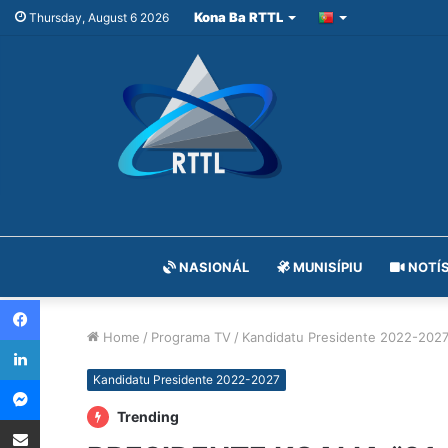
Kona Ba RTTL
Thursday, August 6 2026
NASIONÁL
MUNISÍPIU
NOTÍS
Facebook
Home
/
Programa TV
/
Kandidatu Presidente 2022-202
LinkedIn
Messenger
Kandidatu Presidente 2022-2027
Trending
Share via Email