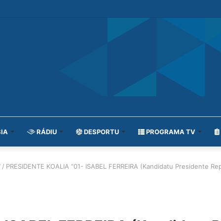
IA
RÁDIU
DESPORTU
PROGRAMA TV
7
/
PRESIDENTE KOALIA “01- ISABEL FERREIRA (Kandidatu Presidente Re