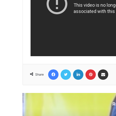
Facebook
Twitter
LinkedIn
Pinterest
Share via Email
Share
R