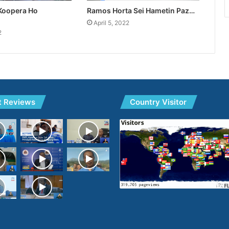
 Koopera Ho
Ramos Horta Sei Hametin Paz…
April 5, 2022
2
t Reviews
Country Visitor