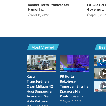
Ramos Horta Promete Sei
Lu-Olo Sei
Hamorin…
Governu…
April 11, 2022
April 5, 202
Most Viewed
Bes
Kazu
PR Horta
Transferénsia
Rekoñese
Osan Millaun 42
Timoroan Sira Iha
Husi Singapura,
Diáspora Nia
Advogadu Sei
Kontribuisaun
Halo Rekursu
August 5, 2026