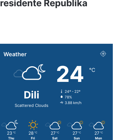
esidente Republika
Weather
24
℃
Dili
24º - 22º
78%
3.88 km/h
Scattered Clouds
23
28
27
27
27
℃
℃
℃
℃
℃
Thu
Fri
Sat
Sun
Mon