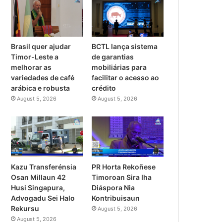
Brasil quer ajudar
BCTL lança sistema
Timor-Leste a
de garantias
melhorar as
mobiliárias para
variedades de café
facilitar o acesso ao
arábica e robusta
crédito
August 5, 2026
August 5, 2026
Kazu Transferénsia
PR Horta Rekoñese
Osan Millaun 42
Timoroan Sira Iha
Husi Singapura,
Diáspora Nia
Advogadu Sei Halo
Kontribuisaun
Rekursu
August 5, 2026
August 5, 2026