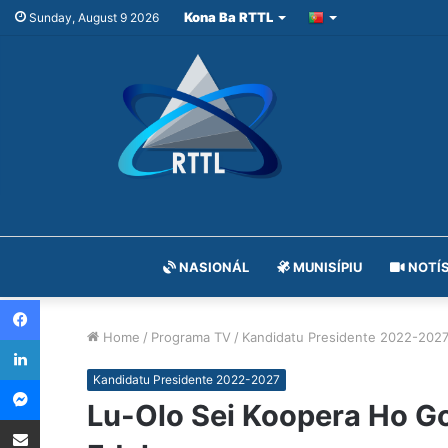
Kona Ba RTTL
Sunday, August 9 2026
NASIONÁL
MUNISÍPIU
NOTÍS
Facebook
Home
/
Programa TV
/
Kandidatu Presidente 2022-202
LinkedIn
Messenger
Kandidatu Presidente 2022-2027
Lu-Olo Sei Koopera Ho Go
Share via Email