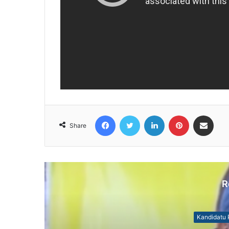
Facebook
Twitter
LinkedIn
Pinterest
Share via Email
Share
R
Kandidatu 