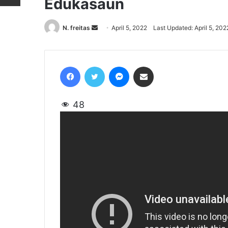
Edukasaun
N. freitas
Send
April 5, 2022
Last Updated: April 5, 202
an
email
Facebook
Twitter
Messenger
Share via Email
48