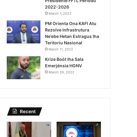
Presidente FFTL Periodu
April 11, 2022
2022-2026
Lu-Olo Promete Sei Hametin
March 1, 2022
PM Orienta Ona KAFI Atu
Demokratik
Rezolve Infrastrutura
Ne’ebe Hetan Estragus Iha
Teritoriu Nasional
March 11, 2022
Krize Boót Iha Sala
Emerjénsia HGNV
March 26, 2022
Recent