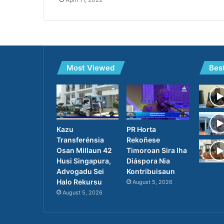
Most Viewed
Bes
Kazu
PR Horta
Transferénsia
Rekoñese
Osan Millaun 42
Timoroan Sira Iha
Husi Singapura,
Diáspora Nia
Advogadu Sei
Kontribuisaun
Halo Rekursu
August 5, 2026
August 5, 2026