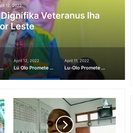
ril 12, 2022
 Dignifika Veteranus Iha
or Leste
April 12, 2022
April 11, 2022
Òlo Promete Sei Defende Direitu Feto No Labarik
Lú Olo Promete Sei Dignifika Veteranus Iha Timor Leste
Lu-Olo Promete Sei Hametin Estado Direito Demokratiku