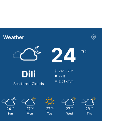
Weather
24
℃
Dili
24º - 23º
77%
2.51 km/h
Scattered Clouds
24
27
27
27
28
℃
℃
℃
℃
℃
Sun
Mon
Tue
Wed
Thu