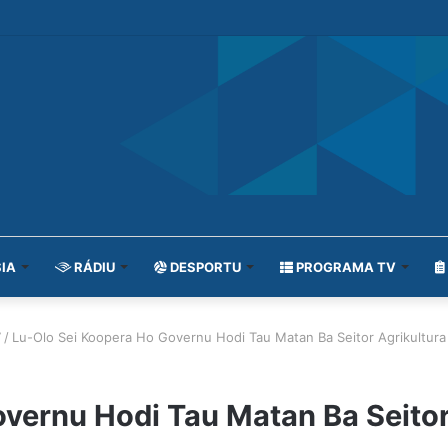
IA
RÁDIU
DESPORTU
PROGRAMA TV
7
/
Lu-Olo Sei Koopera Ho Governu Hodi Tau Matan Ba Seitor Agrikultur
vernu Hodi Tau Matan Ba Seitor