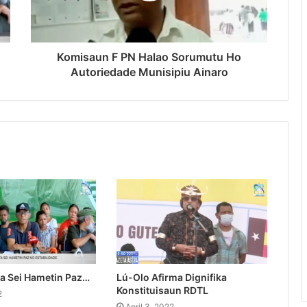
Komisaun F PN Halao Sorumutu Ho
Autoriedade Munisipiu Ainaro
a Sei Hametin Paz…
Lú-Olo Afirma Dignifika
Konstituisaun RDTL
2
April 3, 2022