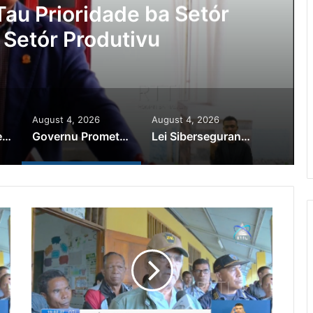
au Prioridade ba Setór
 Setór Produtivu
August 4, 2026
August 4, 2026
PR Horta Rekoñese Timoroan Sira Iha Diáspora Nia Kontribuisaun
Governu Promete Tau Prioridade ba Setór Minerais no Setór Produtivu
Lei Siberseguransa Ajuda Autoridade Polisiál Kaptura Autór Kriminozu ho Paradeiru Iha Estranjeiru