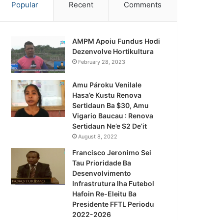
Popular
Recent
Comments
AMPM Apoiu Fundus Hodi
Dezenvolve Hortikultura
February 28, 2023
Amu Pároku Venilale
Hasa’e Kustu Renova
Sertidaun Ba $30, Amu
Vigario Baucau : Renova
Sertidaun Ne’e $2 De’it
August 8, 2022
Francisco Jeronimo Sei
Tau Prioridade Ba
Desenvolvimento
Infrastrutura Iha Futebol
Notísia Kalan
Hafoin Re-Eleitu Ba
Presidente FFTL Periodu
August 4, 2026
2022-2026