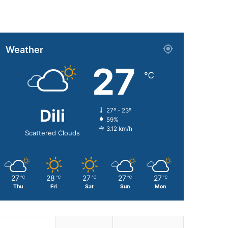
Weather
27
℃
Dili
27º - 23º
59%
3.12 km/h
Scattered Clouds
27
28
27
27
27
℃
℃
℃
℃
℃
Thu
Fri
Sat
Sun
Mon