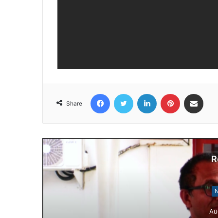
Facebook
Twitter
LinkedIn
Pinterest
Share via Email
Share
R
N
Au