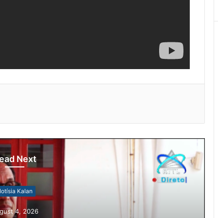
ead Next
otísia Kalan
gust 4, 2026