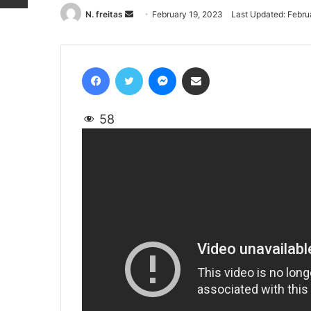
N. freitas
Send
February 19, 2023
Last Updated: Febru
an
email
Facebook
Twitter
Messenger
Share via Email
58