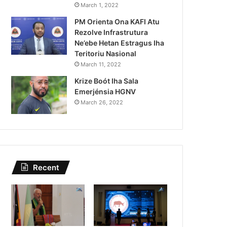
Lei Siberseguransa Ajuda Au
March 1, 2022
PM Orienta Ona KAFI Atu
Kaptura Autór Kriminozu h
Rezolve Infrastrutura
Estranjeiru
Ne’ebe Hetan Estragus Iha
Teritoriu Nasional
March 11, 2022
Krize Boót Iha Sala
Emerjénsia HGNV
March 26, 2022
Recent