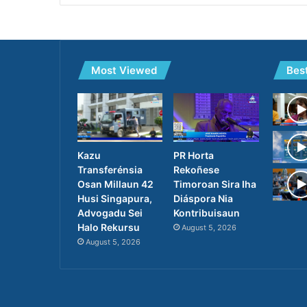
Most Viewed
Bes
PR Horta
Kazu
Rekoñese
Transferénsia
Timoroan Sira Iha
Osan Millaun 42
Diáspora Nia
Husi Singapura,
Kontribuisaun
Advogadu Sei
Halo Rekursu
August 5, 2026
August 5, 2026