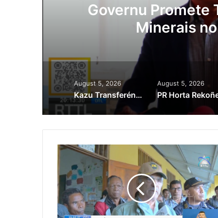
ora
Governu Promete T
Minerais no
August 5, 2026
August 5, 2026
Kazu Transferénsia Osan Millaun 42 Husi Singapura, Advogadu Sei Halo Rekursu