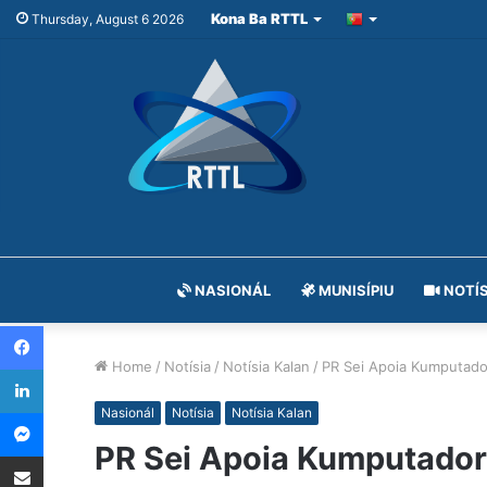
Kona Ba RTTL
Thursday, August 6 2026
NASIONÁL
MUNISÍPIU
NOTÍS
Facebook
Home
/
Notísia
/
Notísia Kalan
/
PR Sei Apoia Kumputado
LinkedIn
Messenger
Nasionál
Notísia
Notísia Kalan
PR Sei Apoia Kumputador
Share via Email