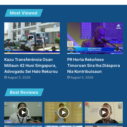
Most Viewed
PR Horta Rekoñese
Kazu Transferénsia Osan
Timoroan Sira Iha Diáspora
Millaun 42 Husi Singapura,
Nia Kontribuisaun
Advogadu Sei Halo Rekursu
August 5, 2026
August 5, 2026
Best Reviews