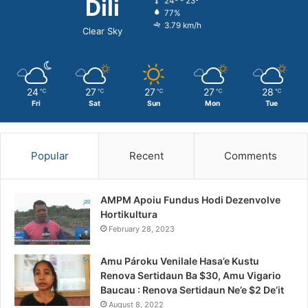
Dili
24º - 23º
77%
3.79 km/h
Clear Sky
24
27
27
27
28
℃
℃
℃
℃
℃
Fri
Sat
Sun
Mon
Tue
Popular
Recent
Comments
AMPM Apoiu Fundus Hodi Dezenvolve
Hortikultura
February 28, 2023
Amu Pároku Venilale Hasa’e Kustu
Renova Sertidaun Ba $30, Amu Vigario
Baucau : Renova Sertidaun Ne’e $2 De’it
August 8, 2022