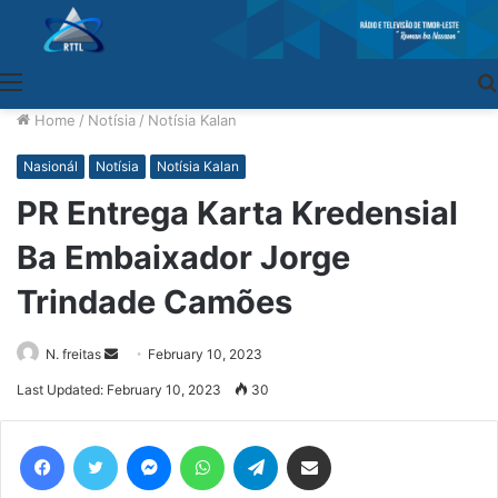
Menu
Home
/
Notísia
/
Notísia Kalan
Nasionál
Notísia
Notísia Kalan
PR Entrega Karta Kredensial
Ba Embaixador Jorge
Trindade Camões
N. freitas
Send
February 10, 2023
an
Last Updated: February 10, 2023
30
email
Facebook
Twitter
Messenger
WhatsApp
Telegram
Share via Email