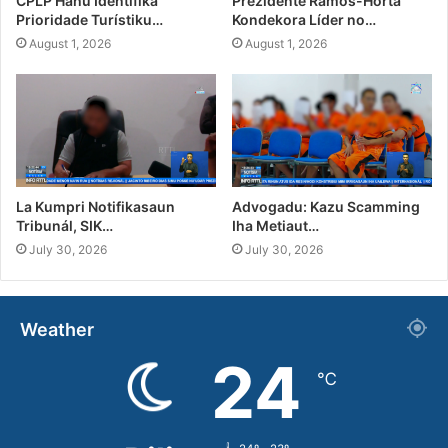
CPLP Hahú Identifika
Prezidente Ramos-Horta
Prioridade Turístiku…
Kondekora Líder no…
August 1, 2026
August 1, 2026
La Kumpri Notifikasaun
Advogadu: Kazu Scamming
Tribunál, SIK…
Iha Metiaut…
July 30, 2026
July 30, 2026
Weather
24
℃