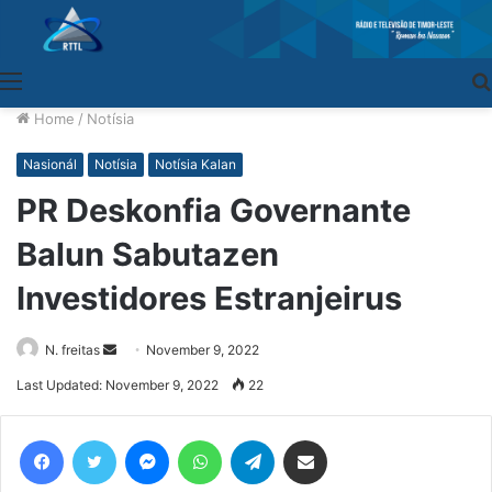
Menu
Home
/
Notísia
Nasionál
Notísia
Notísia Kalan
PR Deskonfia Governante
Balun Sabutazen
Investidores Estranjeirus
N. freitas
Send
November 9, 2022
an
Last Updated: November 9, 2022
22
email
Facebook
Twitter
Messenger
WhatsApp
Telegram
Share via Email