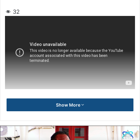
32
Show More