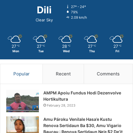
Dili
27º - 24º
79%
2.09 km/h
Clear Sky
27
27
28
27
27
℃
℃
℃
℃
℃
Mon
Tue
Wed
Thu
Fri
Popular
Recent
Comments
AMPM Apoiu Fundus Hodi Dezenvolve
Hortikultura
February 28, 2023
Amu Pároku Venilale Hasa’e Kustu
Renova Sertidaun Ba $30, Amu Vigario
Baucau : Renova Sertidaun Ne’e $2 De’it