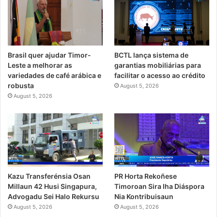
Brasil quer ajudar Timor-
BCTL lança sistema de
Leste a melhorar as
garantias mobiliárias para
variedades de café arábica e
facilitar o acesso ao crédito
robusta
August 5, 2026
August 5, 2026
PR Horta Rekoñese
Kazu Transferénsia Osan
Timoroan Sira Iha Diáspora
Millaun 42 Husi Singapura,
Nia Kontribuisaun
Advogadu Sei Halo Rekursu
August 5, 2026
August 5, 2026