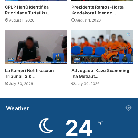
CPLP Hahú Identifika
Prezidente Ramos-Horta
Prioridade Turístiku…
Kondekora Líder no…
August 1, 2026
August 1, 2026
La Kumpri Notifikasaun
Advogadu: Kazu Scamming
Tribunál, SIK…
Iha Metiaut…
July 30, 2026
July 30, 2026
Weather
24
℃