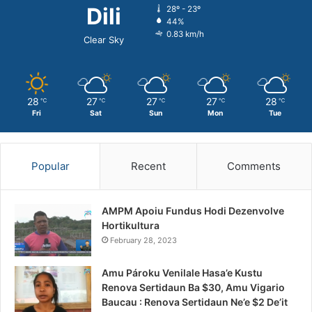
Dili
28º - 23º
44%
0.83 km/h
Clear Sky
28
27
27
27
28
℃
℃
℃
℃
℃
Fri
Sat
Sun
Mon
Tue
Popular
Recent
Comments
AMPM Apoiu Fundus Hodi Dezenvolve
Hortikultura
February 28, 2023
Amu Pároku Venilale Hasa’e Kustu
Renova Sertidaun Ba $30, Amu Vigario
Baucau : Renova Sertidaun Ne’e $2 De’it