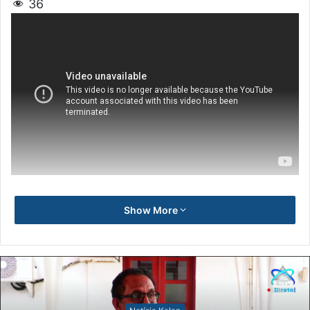
36
Show More
Notísia Kalan