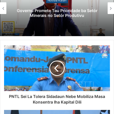
Lei Siberseguransa Ajuda Autoridade
Polisiál Kaptura Autór Kriminozu ho
Paradeiru Iha Estranjeiru
PNTL Sei La Tolera Sidadaun Nebe Mobiliza Masa
Konsentra Iha Kapital Dili