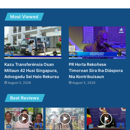
Most Viewed
PR Horta Rekoñese
Kazu Transferénsia Osan
Timoroan Sira Iha Diáspora
Millaun 42 Husi Singapura,
Nia Kontribuisaun
Advogadu Sei Halo Rekursu
August 5, 2026
August 5, 2026
Best Reviews