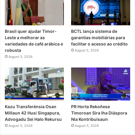
Brasil quer ajudar Timor-
BCTL lança sistema de
Leste a melhorar as
garantias mobiliárias para
variedades de café arábica e
facilitar o acesso ao crédito
robusta
August 5, 2026
August 5, 2026
PR Horta Rekoñese
Kazu Transferénsia Osan
Timoroan Sira Iha Diáspora
Millaun 42 Husi Singapura,
Nia Kontribuisaun
Advogadu Sei Halo Rekursu
August 5, 2026
August 5, 2026