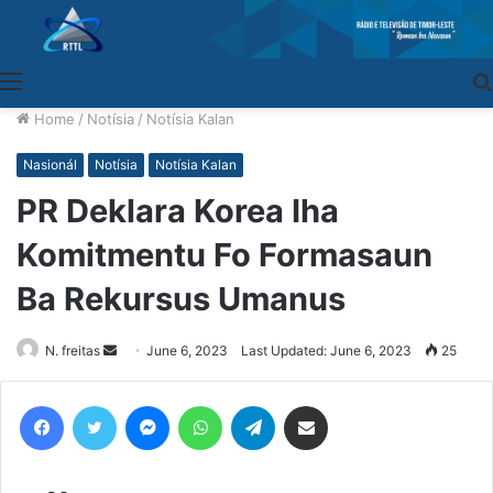
Menu
Home
/
Notísia
/
Notísia Kalan
Nasionál
Notísia
Notísia Kalan
PR Deklara Korea Iha
Komitmentu Fo Formasaun
Ba Rekursus Umanus
N. freitas
Send
June 6, 2023
Last Updated: June 6, 2023
25
an
email
Facebook
Twitter
Messenger
WhatsApp
Telegram
Share via Email