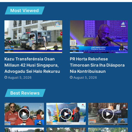
Most Viewed
PR Horta Rekoñese
Kazu Transferénsia Osan
Timoroan Sira Iha Diáspora
Millaun 42 Husi Singapura,
Nia Kontribuisaun
Advogadu Sei Halo Rekursu
August 5, 2026
August 5, 2026
Best Reviews