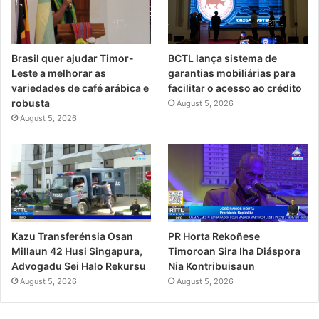
Brasil quer ajudar Timor-
BCTL lança sistema de
Leste a melhorar as
garantias mobiliárias para
variedades de café arábica e
facilitar o acesso ao crédito
robusta
August 5, 2026
August 5, 2026
PR Horta Rekoñese
Kazu Transferénsia Osan
Timoroan Sira Iha Diáspora
Millaun 42 Husi Singapura,
Nia Kontribuisaun
Advogadu Sei Halo Rekursu
August 5, 2026
August 5, 2026