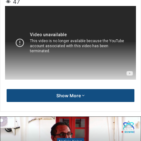
47
Show More