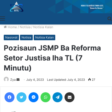
Menu
Home
/
Notísia
/
Notísia Kalan
Nasionál
Notísia
Notísia Kalan
Pozisaun JSMP Ba Reforma
Setor Justisa Iha TL (7
Minutu)
Zya
Send
July 4, 2023
Last Updated: July 4, 2023
27
an
email
Facebook
Twitter
Messenger
WhatsApp
Telegram
Share via Email