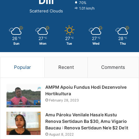
Dili
70%
1.01 km/h
Scattered Clouds
26
27
27
27
28
℃
℃
℃
℃
℃
Sun
Mon
Tue
Wed
Thu
Popular
Recent
Comments
AMPM Apoiu Fundus Hodi Dezenvolve
Hortikultura
February 28, 2023
Amu Pároku Venilale Hasa’e Kustu
Renova Sertidaun Ba $30, Amu Vigario
Baucau : Renova Sertidaun Ne’e $2 De’it
August 8, 2022