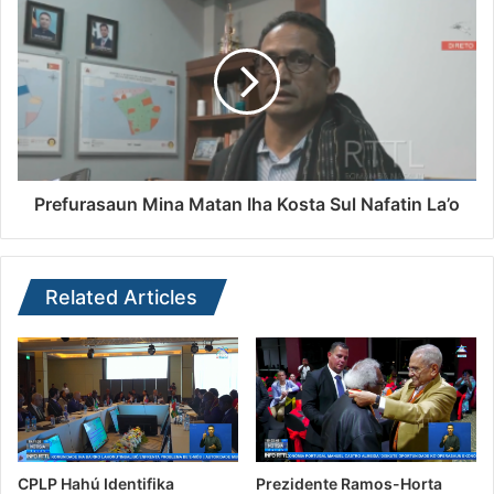
Prefurasaun Mina Matan Iha Kosta Sul Nafatin La’o
Related Articles
CPLP Hahú Identifika
Prezidente Ramos-Horta