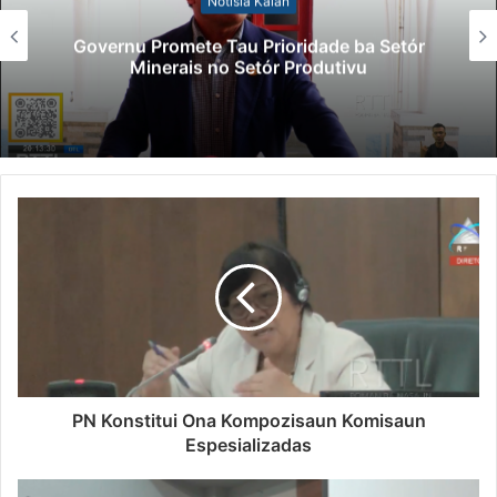
Notísia Kalan
Governu Promete Tau Prioridade ba Setór
Minerais no Setór Produtivu
PN Konstitui Ona Kompozisaun Komisaun
Espesializadas