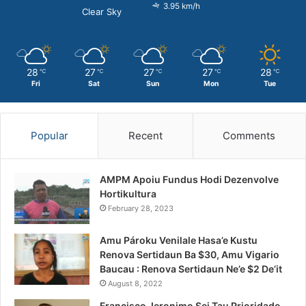
3.95 km/h
Clear Sky
28
27
27
27
28
℃
℃
℃
℃
℃
Fri
Sat
Sun
Mon
Tue
Popular
Recent
Comments
AMPM Apoiu Fundus Hodi Dezenvolve
Hortikultura
February 28, 2023
Amu Pároku Venilale Hasa’e Kustu
Renova Sertidaun Ba $30, Amu Vigario
Baucau : Renova Sertidaun Ne’e $2 De’it
August 8, 2022
Francisco Jeronimo Sei Tau Prioridade