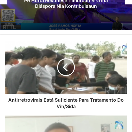
Governu Promete Tau Prioridade ba Setór
Minerais no Setór Produtivu
Antirretrovirais Está Suficiente Para Tratamento Do
Vih/Sida