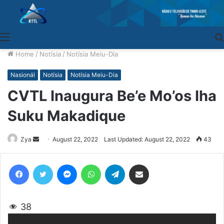
Menu
Home
/
Notísia
/
Notísia Meiu-Dia
Nasionál
Notísia
Notísia Meiu-Dia
CVTL Inaugura Be’e Mo’os Iha
Suku Makadique
Zya
Send
August 22, 2022
Last Updated: August 22, 2022
43
an
email
Facebook
Twitter
Messenger
WhatsApp
Telegram
Share via Email
38