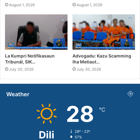
August 1, 2026
August 1, 2026
La Kumpri Notifikasaun
Advogadu: Kazu Scamming
Tribunál, SIK…
Iha Metiaut…
July 30, 2026
July 30, 2026
Weather
28
℃
Dili
28º - 23º
57%