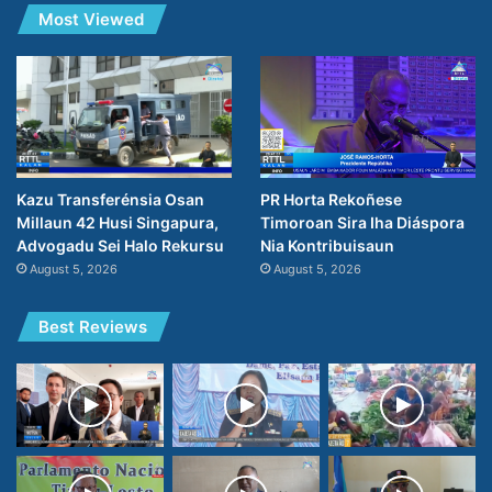
Most Viewed
PR Horta Rekoñese
Kazu Transferénsia Osan
Timoroan Sira Iha Diáspora
Millaun 42 Husi Singapura,
Nia Kontribuisaun
Advogadu Sei Halo Rekursu
August 5, 2026
August 5, 2026
Best Reviews