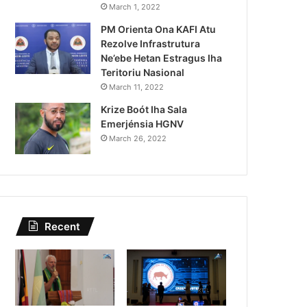
rseguransa Ajuda Autoridade Pol
March 1, 2022
PM Orienta Ona KAFI Atu
 Autór Kriminozu ho Paradeiru 
Rezolve Infrastrutura
Estranjeiru
Ne’ebe Hetan Estragus Iha
Teritoriu Nasional
March 11, 2022
Krize Boót Iha Sala
Emerjénsia HGNV
March 26, 2022
Recent