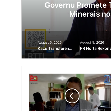
Governu Promete Tau Priorida
Minerais no Setór Produ
August 5, 2026
August 5, 2026
Kazu Transferénsia Osan Millaun 42 Husi Singapura, Advogadu Sei Halo Rekursu