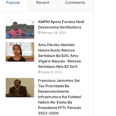
Popular
Recent
Comments
AMPM Apoiu Fundus Hodi
Dezenvolve Hortikultura
February 28, 2023
Amu Pároku Venilale
Hasa’e Kustu Renova
Sertidaun Ba $30, Amu
Vigario Baucau : Renova
Sertidaun Ne’e $2 De’it
August 8, 2022
Francisco Jeronimo Sei
Tau Prioridade Ba
Desenvolvimento
Infrastrutura Iha Futebol
Notísia Kalan
Hafoin Re-Eleitu Ba
Presidente FFTL Periodu
August 4, 2026
2022-2026