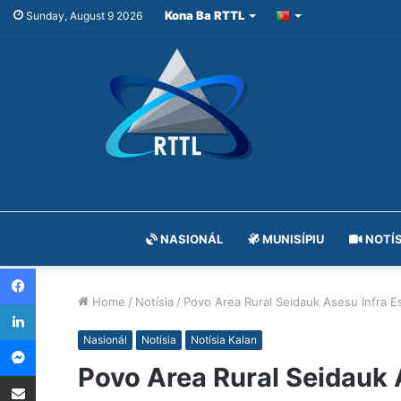
Kona Ba RTTL
Sunday, August 9 2026
NASIONÁL
MUNISÍPIU
NOTÍS
Facebook
Home
/
Notísia
/
Povo Area Rural Seidauk Asesu Infra Es
LinkedIn
Messenger
Nasionál
Notísia
Notísia Kalan
Povo Area Rural Seidauk A
Share via Email