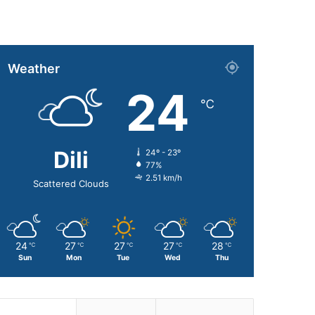
Weather
24
℃
Dili
24º - 23º
77%
2.51 km/h
Scattered Clouds
24
27
27
27
28
℃
℃
℃
℃
℃
Sun
Mon
Tue
Wed
Thu