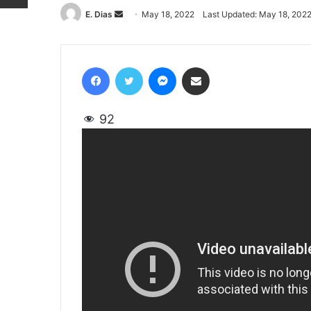
E. Dias
Send
May 18, 2022
Last Updated: May 18, 202
an
email
Facebook
Twitter
Messenger
Share via Email
92