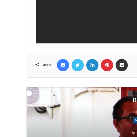
Facebook
Twitter
LinkedIn
Pinterest
Share via Email
Share
R
Notísia Kalan
August 4, 2026