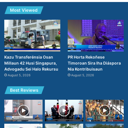
Most Viewed
PR Horta Rekoñese
Kazu Transferénsia Osan
Timoroan Sira Iha Diáspora
Millaun 42 Husi Singapura,
Nia Kontribuisaun
Advogadu Sei Halo Rekursu
August 5, 2026
August 5, 2026
Best Reviews