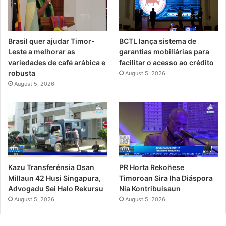
Brasil quer ajudar Timor-
BCTL lança sistema de
Leste a melhorar as
garantias mobiliárias para
variedades de café arábica e
facilitar o acesso ao crédito
robusta
August 5, 2026
August 5, 2026
PR Horta Rekoñese
Kazu Transferénsia Osan
Timoroan Sira Iha Diáspora
Millaun 42 Husi Singapura,
Nia Kontribuisaun
Advogadu Sei Halo Rekursu
August 5, 2026
August 5, 2026