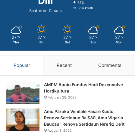
Dili
65%
3.14 km/h
Scattered Clouds
27
27
27
27
27
℃
℃
℃
℃
℃
Thu
Fri
Sat
Sun
Mon
Popular
Recent
Comments
AMPM Apoiu Fundus Hodi Dezenvolve
Hortikultura
February 28, 2023
Amu Pároku Venilale Hasa’e Kustu
Renova Sertidaun Ba $30, Amu Vigario
Baucau : Renova Sertidaun Ne’e $2 De’it
August 8, 2022