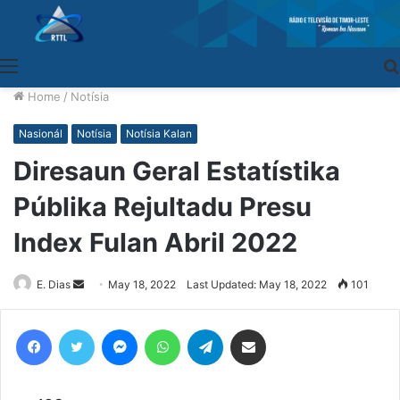
Menu
Home
/
Notísia
Nasionál
Notísia
Notísia Kalan
Diresaun Geral Estatístika
Públika Rejultadu Presu
Index Fulan Abril 2022
E. Dias
Send
May 18, 2022
Last Updated: May 18, 2022
101
an
email
Facebook
Twitter
Messenger
WhatsApp
Telegram
Share via Email