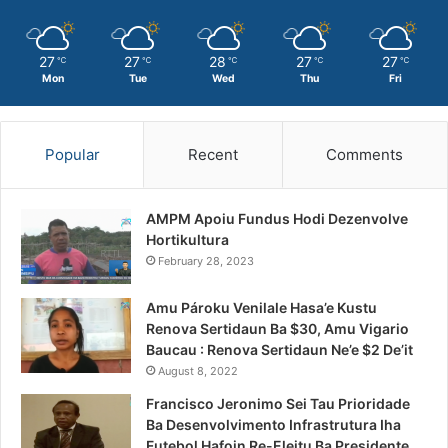
27
27
28
27
27
℃
℃
℃
℃
℃
Mon
Tue
Wed
Thu
Fri
Popular
Recent
Comments
AMPM Apoiu Fundus Hodi Dezenvolve
Hortikultura
February 28, 2023
Amu Pároku Venilale Hasa’e Kustu
Renova Sertidaun Ba $30, Amu Vigario
Baucau : Renova Sertidaun Ne’e $2 De’it
August 8, 2022
Francisco Jeronimo Sei Tau Prioridade
Ba Desenvolvimento Infrastrutura Iha
Futebol Hafoin Re-Eleitu Ba Presidente