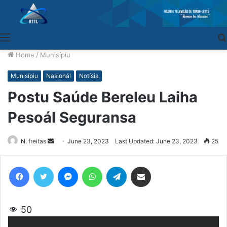
Menu
Home
/
Munisípiu
Munisípiu
Nasionál
Notísia
Postu Saúde Bereleu Laiha
Pesoál Seguransa
N. freitas
Send
June 23, 2023
Last Updated: June 23, 2023
25
an
email
Facebook
Twitter
Messenger
WhatsApp
Telegram
Share via Email
50