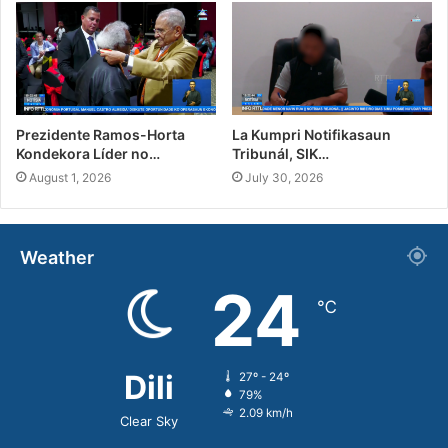
Prezidente Ramos-Horta
La Kumpri Notifikasaun
Kondekora Líder no…
Tribunál, SIK…
August 1, 2026
July 30, 2026
Weather
24
℃
Dili
27º - 24º
79%
2.09 km/h
Clear Sky