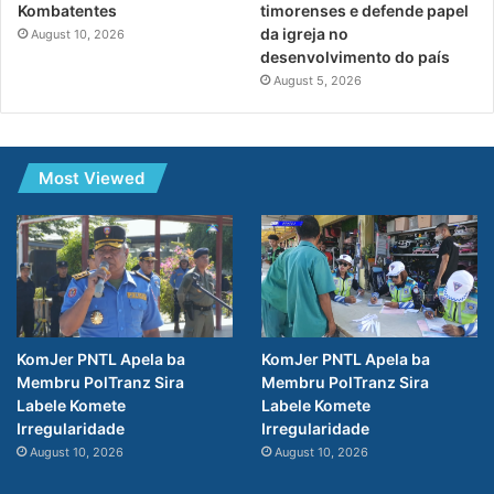
Kombatentes
timorenses e defende papel
da igreja no
August 10, 2026
desenvolvimento do país
August 5, 2026
Most Viewed
KomJer PNTL Apela ba
KomJer PNTL Apela ba
Membru PolTranz Sira
Membru PolTranz Sira
Labele Komete
Labele Komete
Irregularidade
Irregularidade
August 10, 2026
August 10, 2026