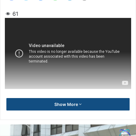
61
Show More