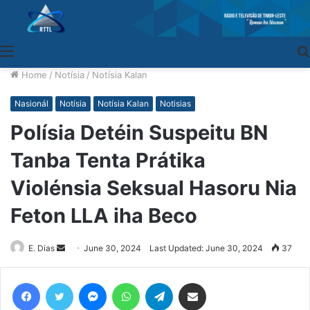
Menu
Home
/
Notísia
/
Notísia Kalan
Nasionál
Notísia
Notísia Kalan
Notisias
Polísia Detéin Suspeitu BN
Tanba Tenta Prátika
Violénsia Seksual Hasoru Nia
Feton LLA iha Beco
E. Dias
Send
June 30, 2024
Last Updated: June 30, 2024
37
an
email
Facebook
Twitter
Messenger
WhatsApp
Telegram
Share via Email