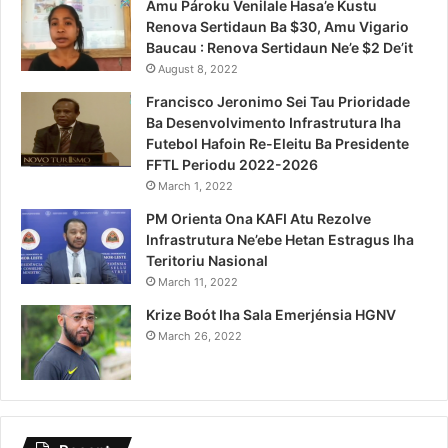
Amu Pároku Venilale Hasa’e Kustu
Renova Sertidaun Ba $30, Amu Vigario
Baucau : Renova Sertidaun Ne’e $2 De’it
August 8, 2022
Francisco Jeronimo Sei Tau Prioridade
Ba Desenvolvimento Infrastrutura Iha
Futebol Hafoin Re-Eleitu Ba Presidente
FFTL Periodu 2022-2026
March 1, 2022
PM Orienta Ona KAFI Atu Rezolve
Infrastrutura Ne’ebe Hetan Estragus Iha
Teritoriu Nasional
March 11, 2022
Krize Boót Iha Sala Emerjénsia HGNV
March 26, 2022