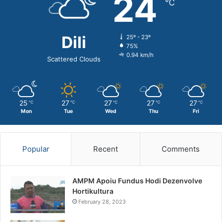
24
℃
Dili
25º - 23º
75%
0.94 km/h
Scattered Clouds
25
27
27
27
27
℃
℃
℃
℃
℃
Mon
Tue
Wed
Thu
Fri
Popular
Recent
Comments
AMPM Apoiu Fundus Hodi Dezenvolve
Hortikultura
February 28, 2023