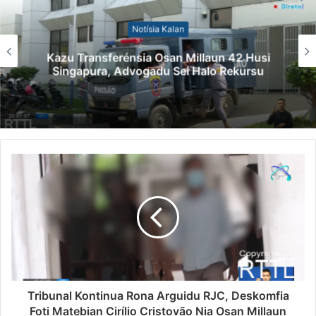
Notísia Kalan
Kazu Transferénsia Osan Millaun 42 Husi
Singapura, Advogadu Sei Halo Rekursu
Tribunal Kontinua Rona Arguidu RJC, Deskomfia
Foti Matebian Cirílio Cristovão Nia Osan Millaun