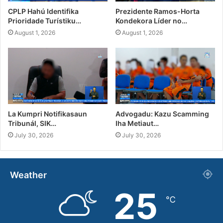
CPLP Hahú Identifika
Prezidente Ramos-Horta
Prioridade Turístiku…
Kondekora Líder no…
August 1, 2026
August 1, 2026
La Kumpri Notifikasaun
Advogadu: Kazu Scamming
Tribunál, SIK…
Iha Metiaut…
July 30, 2026
July 30, 2026
Weather
25
℃