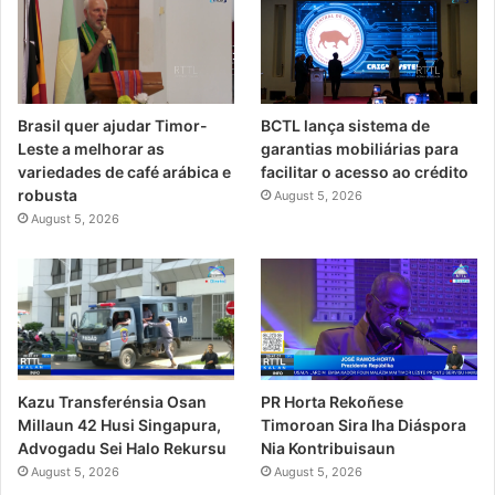
Brasil quer ajudar Timor-
BCTL lança sistema de
Leste a melhorar as
garantias mobiliárias para
variedades de café arábica e
facilitar o acesso ao crédito
robusta
August 5, 2026
August 5, 2026
PR Horta Rekoñese
Kazu Transferénsia Osan
Timoroan Sira Iha Diáspora
Millaun 42 Husi Singapura,
Nia Kontribuisaun
Advogadu Sei Halo Rekursu
August 5, 2026
August 5, 2026