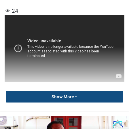
24
Show More