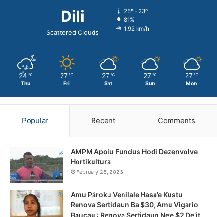
Dili
25º - 23º
81%
1.92 km/h
Scattered Clouds
24
27
27
27
27
℃
℃
℃
℃
℃
Thu
Fri
Sat
Sun
Mon
Popular
Recent
Comments
AMPM Apoiu Fundus Hodi Dezenvolve
Hortikultura
February 28, 2023
Amu Pároku Venilale Hasa’e Kustu
Renova Sertidaun Ba $30, Amu Vigario
Baucau : Renova Sertidaun Ne’e $2 De’it