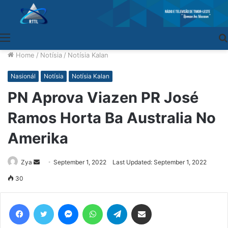
Menu
Home
/
Notísia
/
Notísia Kalan
Nasionál
Notísia
Notísia Kalan
PN Aprova Viazen PR José
Ramos Horta Ba Australia No
Amerika
Zya
Send
September 1, 2022
Last Updated: September 1, 2022
an
30
email
Facebook
Twitter
Messenger
WhatsApp
Telegram
Share via Email