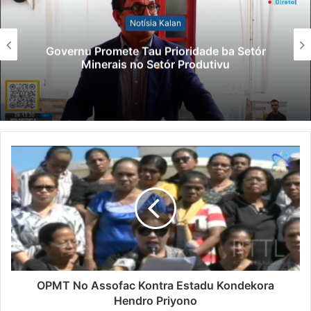
Notísia Kalan
Governu Promete Tau Prioridade ba Setór
Minerais no Setór Produtivu
OPMT No Assofac Kontra Estadu Kondekora
Hendro Priyono