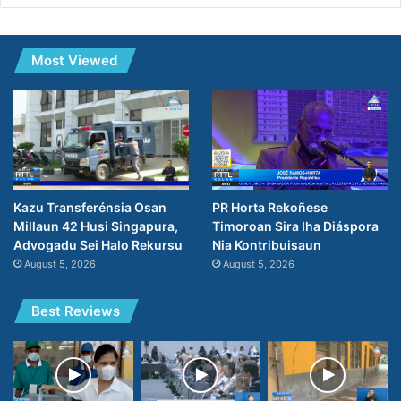
Most Viewed
PR Horta Rekoñese
Kazu Transferénsia Osan
Timoroan Sira Iha Diáspora
Millaun 42 Husi Singapura,
Nia Kontribuisaun
Advogadu Sei Halo Rekursu
August 5, 2026
August 5, 2026
Best Reviews