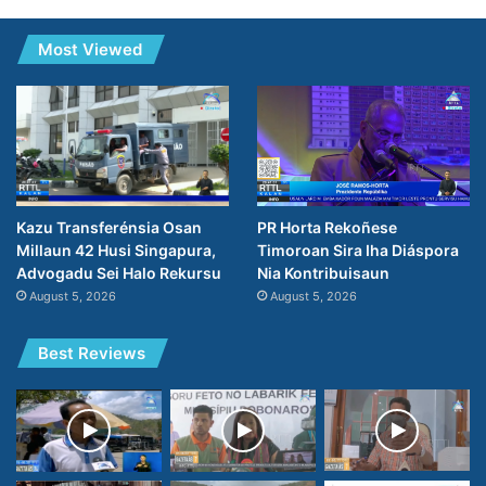
Most Viewed
PR Horta Rekoñese
Kazu Transferénsia Osan
Timoroan Sira Iha Diáspora
Millaun 42 Husi Singapura,
Nia Kontribuisaun
Advogadu Sei Halo Rekursu
August 5, 2026
August 5, 2026
Best Reviews