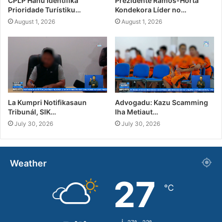
CPLP Hahú Identifika
Prezidente Ramos-Horta
Prioridade Turístiku…
Kondekora Líder no…
August 1, 2026
August 1, 2026
La Kumpri Notifikasaun
Advogadu: Kazu Scamming
Tribunál, SIK…
Iha Metiaut…
July 30, 2026
July 30, 2026
Weather
27
℃