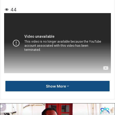
44
Show More