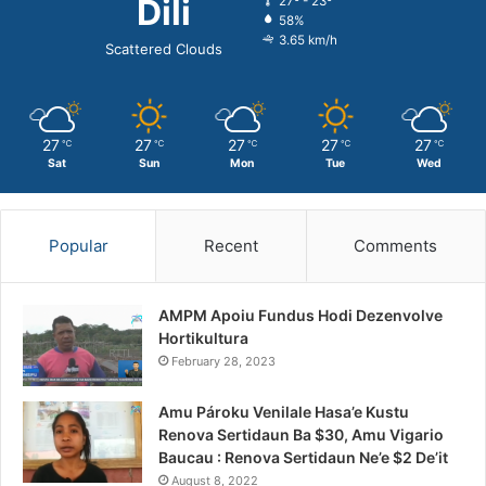
Dili
27º - 23º
58%
3.65 km/h
Scattered Clouds
27
27
27
27
27
℃
℃
℃
℃
℃
Sat
Sun
Mon
Tue
Wed
Popular
Recent
Comments
AMPM Apoiu Fundus Hodi Dezenvolve
Hortikultura
February 28, 2023
Amu Pároku Venilale Hasa’e Kustu
Renova Sertidaun Ba $30, Amu Vigario
Baucau : Renova Sertidaun Ne’e $2 De’it
August 8, 2022