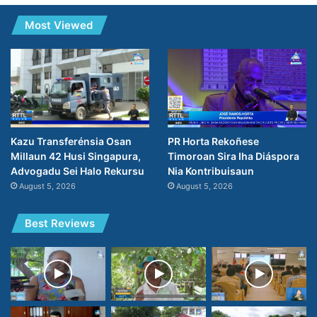
Most Viewed
PR Horta Rekoñese
Kazu Transferénsia Osan
Timoroan Sira Iha Diáspora
Millaun 42 Husi Singapura,
Nia Kontribuisaun
Advogadu Sei Halo Rekursu
August 5, 2026
August 5, 2026
Best Reviews