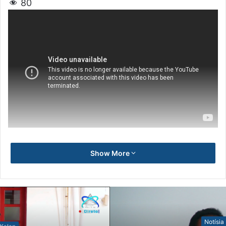
80
Show More
Notísia Kalan