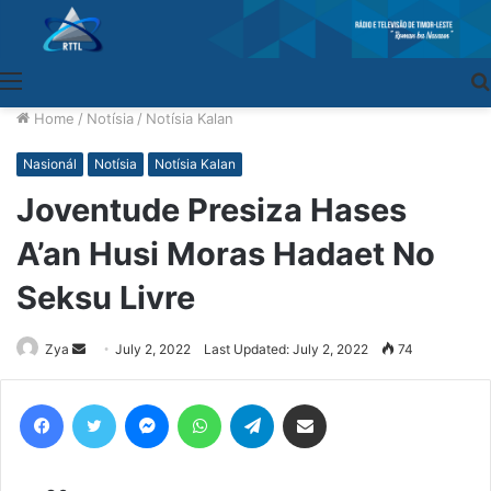
Menu
Home
/
Notísia
/
Notísia Kalan
Nasionál
Notísia
Notísia Kalan
Joventude Presiza Hases
A’an Husi Moras Hadaet No
Seksu Livre
Zya
Send
July 2, 2022
Last Updated: July 2, 2022
74
an
email
Facebook
Twitter
Messenger
WhatsApp
Telegram
Share via Email