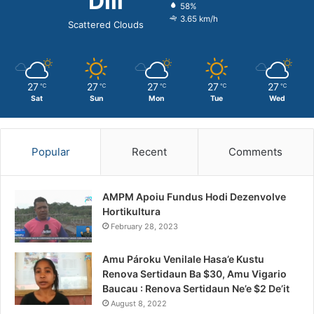
Dili
58%
3.65 km/h
Scattered Clouds
27
27
27
27
27
℃
℃
℃
℃
℃
Sat
Sun
Mon
Tue
Wed
Popular
Recent
Comments
AMPM Apoiu Fundus Hodi Dezenvolve
Hortikultura
February 28, 2023
Amu Pároku Venilale Hasa’e Kustu
Renova Sertidaun Ba $30, Amu Vigario
Baucau : Renova Sertidaun Ne’e $2 De’it
August 8, 2022