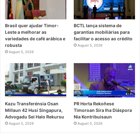
Brasil quer ajudar Timor-
BCTL lança sistema de
Leste a melhorar as
garantias mobiliárias para
variedades de café arábica e
facilitar o acesso ao crédito
robusta
August 5, 2026
August 5, 2026
PR Horta Rekoñese
Kazu Transferénsia Osan
Timoroan Sira Iha Diáspora
Millaun 42 Husi Singapura,
Nia Kontribuisaun
Advogadu Sei Halo Rekursu
August 5, 2026
August 5, 2026