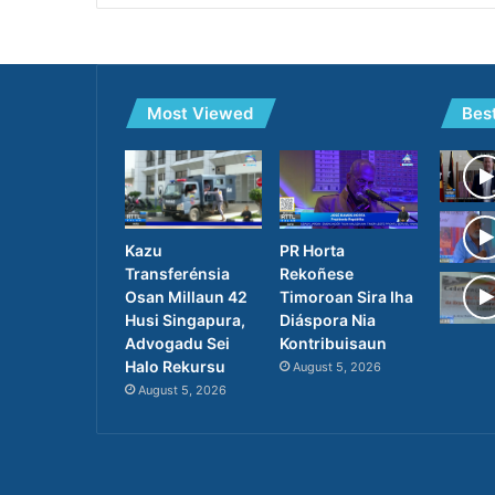
Most Viewed
Bes
PR Horta
Kazu
Rekoñese
Transferénsia
Timoroan Sira Iha
Osan Millaun 42
Diáspora Nia
Husi Singapura,
Kontribuisaun
Advogadu Sei
Halo Rekursu
August 5, 2026
August 5, 2026