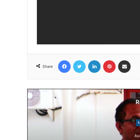
Facebook
Twitter
LinkedIn
Pinterest
Share via Email
Share
R
N
Au