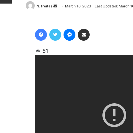
N. freitas
Send
March 16, 2023
Last Updated: March 1
an
email
Facebook
Twitter
Messenger
Share via Email
51