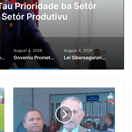
au Prioridade ba Setór
 Setór Produtivu
August 4, 2026
August 4, 2026
PR Horta Rekoñese Timoroan Sira Iha Diáspora Nia Kontribuisaun
Governu Promete Tau Prioridade ba Setór Minerais no Setór Produtivu
Lei Siberseguransa Ajuda Autoridade Polisiál Kaptura Autór Kriminozu ho Paradeiru Iha Estranjeiru