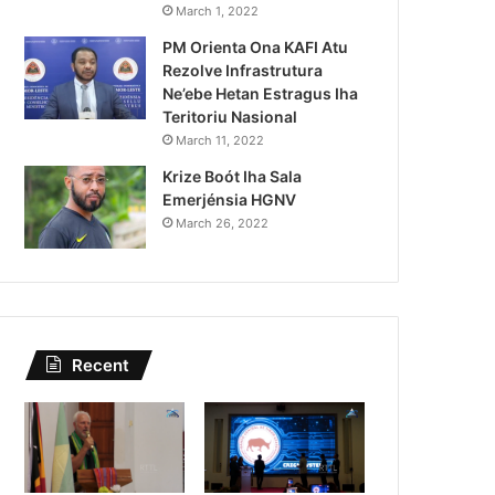
Lei Siberseguransa Ajuda Au
March 1, 2022
PM Orienta Ona KAFI Atu
Kaptura Autór Kriminozu h
Rezolve Infrastrutura
Estranjeiru
Ne’ebe Hetan Estragus Iha
Teritoriu Nasional
March 11, 2022
Krize Boót Iha Sala
Emerjénsia HGNV
March 26, 2022
Recent