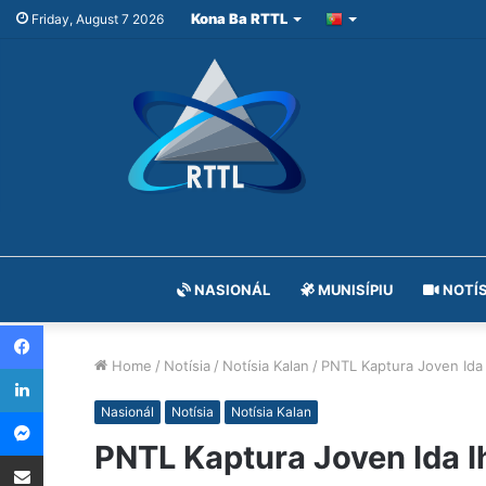
Kona Ba RTTL
Friday, August 7 2026
NASIONÁL
MUNISÍPIU
NOTÍS
Facebook
Home
/
Notísia
/
Notísia Kalan
/
PNTL Kaptura Joven Ida
LinkedIn
Messenger
Nasionál
Notísia
Notísia Kalan
PNTL Kaptura Joven Ida 
Share via Email