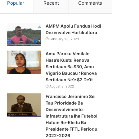
Popular
Recent
Comments
AMPM Apoiu Fundus Hodi
Dezenvolve Hortikultura
February 28, 2023
Amu Pároku Venilale
Hasa’e Kustu Renova
Sertidaun Ba $30, Amu
Vigario Baucau : Renova
Sertidaun Ne’e $2 De’it
August 8, 2022
Francisco Jeronimo Sei
Tau Prioridade Ba
Desenvolvimento
Infrastrutura Iha Futebol
Notísia Kalan
Hafoin Re-Eleitu Ba
Presidente FFTL Periodu
August 4, 2026
2022-2026