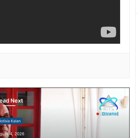
ead Next
otísia Kalan
gust 4, 2026