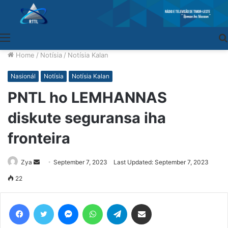
Menu
Home
/
Notísia
/
Notísia Kalan
Nasionál
Notísia
Notísia Kalan
PNTL ho LEMHANNAS
diskute seguransa iha
fronteira
Zya
Send
September 7, 2023
Last Updated: September 7, 2023
an
22
email
Facebook
Twitter
Messenger
WhatsApp
Telegram
Share via Email