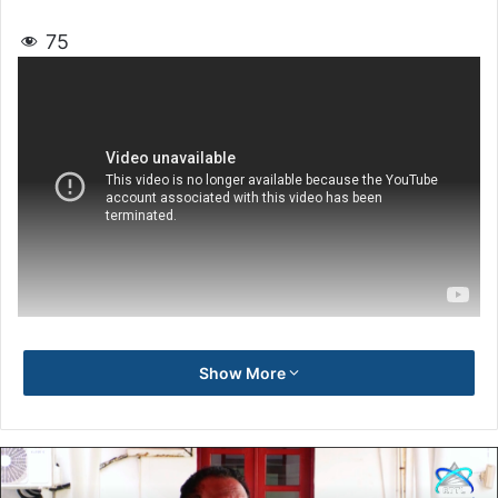
75
Show More