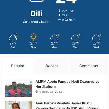
Dili
27º - 23º
72%
0.92 km/h
Scattered Clouds
27
27
27
28
28
℃
℃
℃
℃
℃
Sat
Sun
Mon
Tue
Wed
Popular
Recent
Comments
AMPM Apoiu Fundus Hodi Dezenvolve
Hortikultura
February 28, 2023
Amu Pároku Venilale Hasa’e Kustu
Renova Sertidaun Ba $30, Amu Vigario