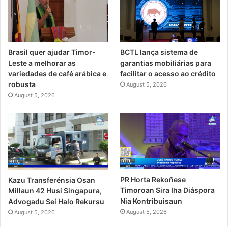
Brasil quer ajudar Timor-
BCTL lança sistema de
Leste a melhorar as
garantias mobiliárias para
variedades de café arábica e
facilitar o acesso ao crédito
robusta
August 5, 2026
August 5, 2026
PR Horta Rekoñese
Kazu Transferénsia Osan
Timoroan Sira Iha Diáspora
Millaun 42 Husi Singapura,
Nia Kontribuisaun
Advogadu Sei Halo Rekursu
August 5, 2026
August 5, 2026