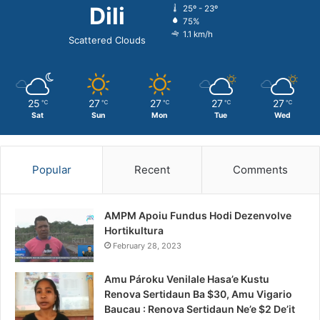
Dili
25º - 23º
75%
1.1 km/h
Scattered Clouds
25
27
27
27
27
℃
℃
℃
℃
℃
Sat
Sun
Mon
Tue
Wed
Popular
Recent
Comments
AMPM Apoiu Fundus Hodi Dezenvolve
Hortikultura
February 28, 2023
Amu Pároku Venilale Hasa’e Kustu
Renova Sertidaun Ba $30, Amu Vigario
Baucau : Renova Sertidaun Ne’e $2 De’it