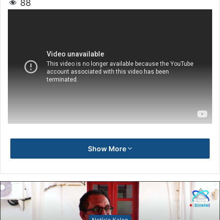
88
Show More
Notísia Kalan