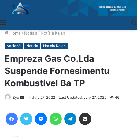
Menu
Home
/
Notísia
/
Notísia Kalan
Nasionál
Notísia
Notísia Kalan
Empreza Gas Co.Lda
Suspende Fornesimentu
Kombustivel Ba TP
Zya
Send
July 27, 2022
Last Updated: July 27, 2022
46
an
email
Facebook
Twitter
Messenger
WhatsApp
Telegram
Share via Email