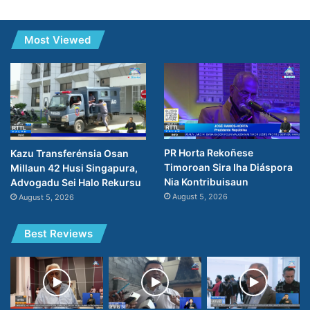
Most Viewed
PR Horta Rekoñese
Kazu Transferénsia Osan
Timoroan Sira Iha Diáspora
Millaun 42 Husi Singapura,
Nia Kontribuisaun
Advogadu Sei Halo Rekursu
August 5, 2026
August 5, 2026
Best Reviews