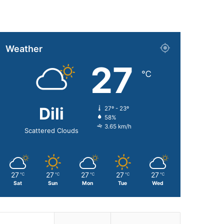
Weather
27
℃
Dili
27º - 23º
58%
3.65 km/h
Scattered Clouds
27
27
27
27
27
℃
℃
℃
℃
℃
Sat
Sun
Mon
Tue
Wed