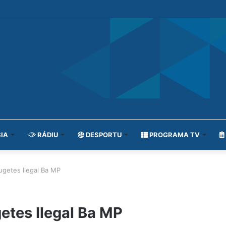
IA
RÁDIU
DESPORTU
PROGRAMA TV
ugetes Ilegal Ba MP
etes Ilegal Ba MP