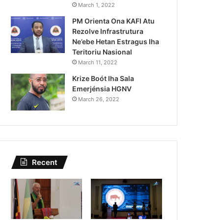
Kazu Transferénsia Osan M
March 1, 2022
PM Orienta Ona KAFI Atu
Singapura, Advogadu Sei
Rezolve Infrastrutura
Ne’ebe Hetan Estragus Iha
Teritoriu Nasional
March 11, 2022
Krize Boót Iha Sala
Emerjénsia HGNV
March 26, 2022
Recent