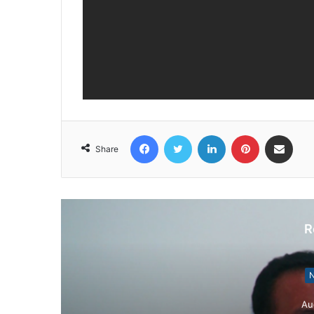
Facebook
Twitter
LinkedIn
Pinterest
Share via Email
Share
R
N
Au