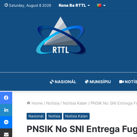
Kona Ba RTTL
Saturday, August 8 2026
NASIONÁL
MUNISÍPIU
NOTÍS
Facebook
Home
/
Notísia
/
Notísia Kalan
/
PNSIK No SNI Entrega F
LinkedIn
Messenger
Nasionál
Notísia
Notísia Kalan
PNSIK No SNI Entrega Fug
Share via Email