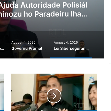
Ajuda Autoridade Polisiál
minozu ho Paradeiru Iha
ranjeiru
August 4, 2026
August 4, 2026
PR Horta Rekoñese Timoroan Sira Iha Diáspora Nia Kontribuisaun
Governu Promete Tau Prioridade ba Setór Minerais no Setór Produtivu
Lei Siberseguransa Ajuda Autoridade Polisiál Kaptura Autór Kriminozu ho Paradeiru Iha Estranjeiru