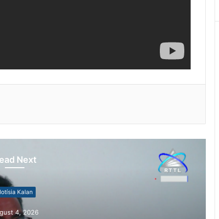
ead Next
otísia Kalan
gust 4, 2026