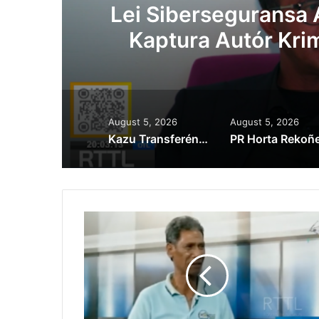
Lei Siberseguransa 
Kaptura Autór Kri
Est
August 5, 2026
August 5, 2026
Kazu Transferénsia Osan Millaun 42 Husi Singapura, Advogadu Sei Halo Rekursu