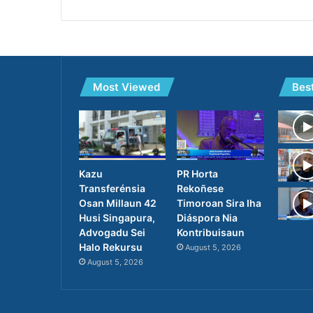
Most Viewed
Bes
PR Horta
Kazu
Rekoñese
Transferénsia
Timoroan Sira Iha
Osan Millaun 42
Diáspora Nia
Husi Singapura,
Kontribuisaun
Advogadu Sei
Halo Rekursu
August 5, 2026
August 5, 2026