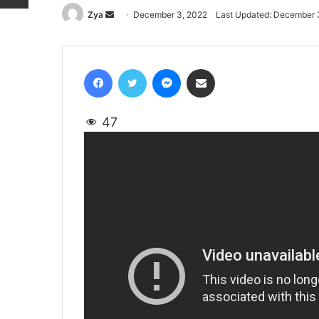
Zya
Send
December 3, 2022
Last Updated: December 
an
email
Facebook
Twitter
Messenger
Share via Email
47