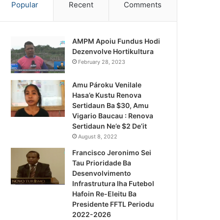
Popular
Recent
Comments
AMPM Apoiu Fundus Hodi
Dezenvolve Hortikultura
February 28, 2023
Amu Pároku Venilale
Hasa’e Kustu Renova
Sertidaun Ba $30, Amu
Vigario Baucau : Renova
Sertidaun Ne’e $2 De’it
August 8, 2022
Francisco Jeronimo Sei
Tau Prioridade Ba
Desenvolvimento
Infrastrutura Iha Futebol
Notísia Kalan
Hafoin Re-Eleitu Ba
Presidente FFTL Periodu
August 5, 2026
2022-2026