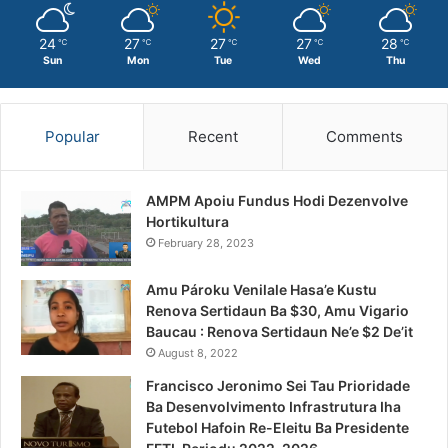
24
27
27
27
28
℃
℃
℃
℃
℃
Sun
Mon
Tue
Wed
Thu
Popular
Recent
Comments
AMPM Apoiu Fundus Hodi Dezenvolve
Hortikultura
February 28, 2023
Amu Pároku Venilale Hasa’e Kustu
Renova Sertidaun Ba $30, Amu Vigario
Baucau : Renova Sertidaun Ne’e $2 De’it
August 8, 2022
Francisco Jeronimo Sei Tau Prioridade
Ba Desenvolvimento Infrastrutura Iha
Futebol Hafoin Re-Eleitu Ba Presidente