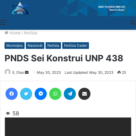
Menu
Home
/
Notísia
Munisípiu
Nasionál
Notísia
Notísia Dader
PNDS Sei Konstrui UNP 438
E. Dias
Send
May 30, 2023
Last Updated: May 30, 2023
25
an
email
Facebook
Twitter
Messenger
WhatsApp
Telegram
Share via Email
58