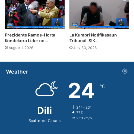
Prezidente Ramos-Horta
La Kumpri Notifikasaun
Kondekora Líder no…
Tribunál, SIK…
August 1, 2026
July 30, 2026
Weather
24
℃
Dili
24º - 23º
77%
2.51 km/h
Scattered Clouds