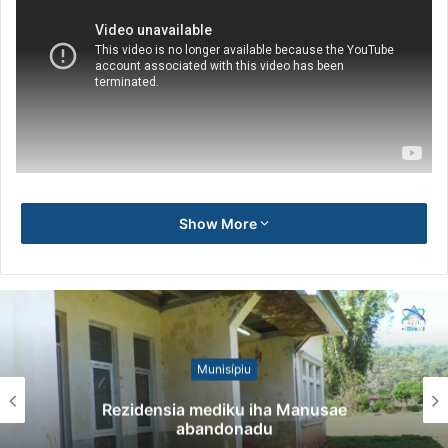
Show More
Munisípiu
Rezidensia mediku iha Manusae
abandonadu