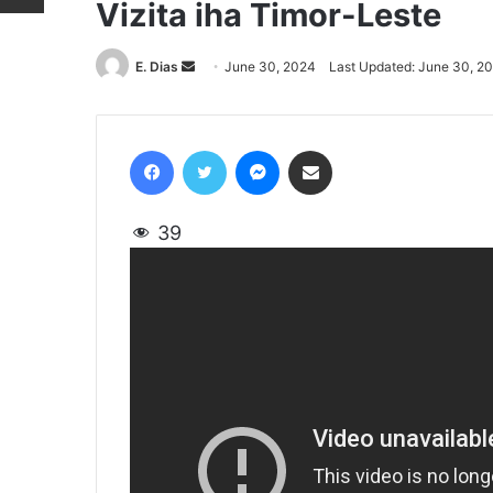
Vizita iha Timor-Leste
E. Dias
Send
June 30, 2024
Last Updated: June 30, 2
an
email
Facebook
Twitter
Messenger
Share via Email
39