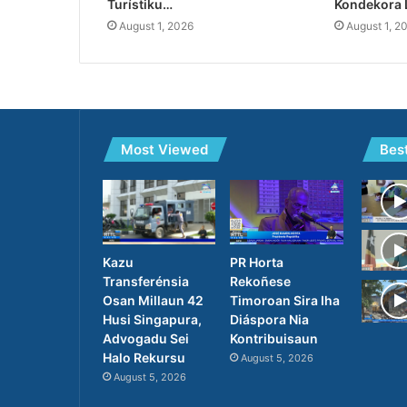
Turístiku…
Kondekora 
August 1, 2026
August 1, 2
Most Viewed
Bes
PR Horta
Kazu
Rekoñese
Transferénsia
Timoroan Sira Iha
Osan Millaun 42
Diáspora Nia
Husi Singapura,
Kontribuisaun
Advogadu Sei
Halo Rekursu
August 5, 2026
August 5, 2026