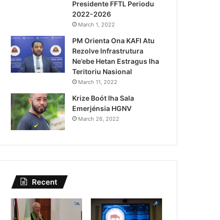
Presidente FFTL Periodu
August 4, 2026
2022-2026
Lei Siberseguransa Ajuda Au
March 1, 2022
PM Orienta Ona KAFI Atu
Kaptura Autór Kriminozu h
Rezolve Infrastrutura
Estranjeiru
Ne’ebe Hetan Estragus Iha
Teritoriu Nasional
March 11, 2022
Krize Boót Iha Sala
Emerjénsia HGNV
March 26, 2022
Recent