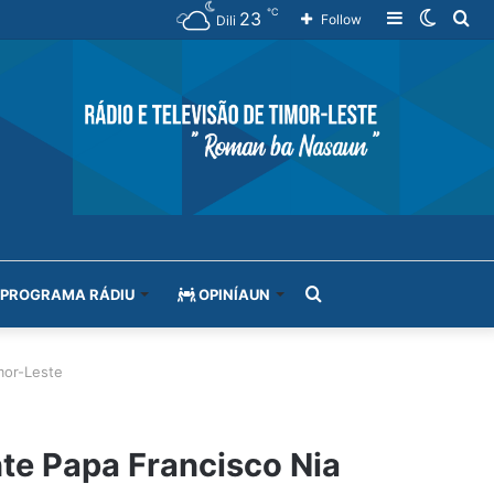
℃
23
Sidebar
Switch
Se
Follow
Dili
skin
for
Search
PROGRAMA RÁDIU
OPINÍAUN
for
mor-Leste
nte Papa Francisco Nia