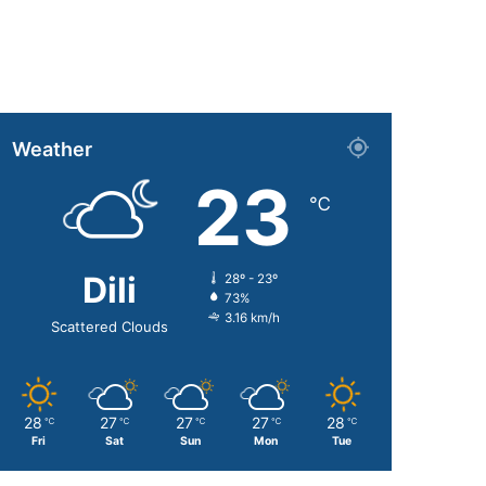
Weather
23
℃
Dili
28º - 23º
73%
3.16 km/h
Scattered Clouds
28
27
27
27
28
℃
℃
℃
℃
℃
Fri
Sat
Sun
Mon
Tue