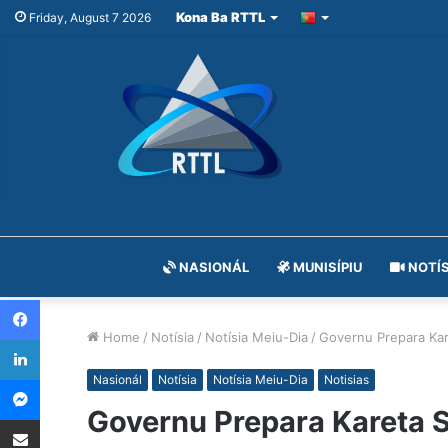
Kona Ba RTTL
Friday, August 7 2026
NASIONÁL
MUNISÍPIU
NOTÍS
Facebook
Home
/
Notísia
/
Notísia Meiu-Dia
/
Governu Prepara Kare
LinkedIn
Messenger
Nasionál
Notísia
Notísia Meiu-Dia
Notisias
Governu Prepara Kareta S
Share via Email