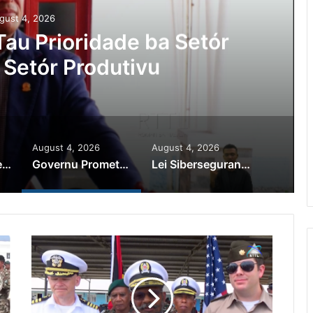
gust 4, 2026
au Prioridade ba Setór
 Setór Produtivu
August 4, 2026
August 4, 2026
PR Horta Rekoñese Timoroan Sira Iha Diáspora Nia Kontribuisaun
Governu Promete Tau Prioridade ba Setór Minerais no Setór Produtivu
Lei Siberseguransa Ajuda Autoridade Polisiál Kaptura Autór Kriminozu ho Paradeiru Iha Estranjeiru