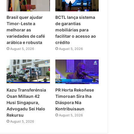
Brasil quer ajudar
BCTL lança sistema
Timor-Leste a
de garantias
melhorar as
mobiliárias para
variedades de café
facilitar o acesso ao
arábica e robusta
crédito
August 5, 2026
August 5, 2026
PR Horta Rekoñese
Kazu Transferénsia
Timoroan Sira Iha
Osan Millaun 42
Diáspora Nia
Husi Singapura,
Kontribuisaun
Advogadu Sei Halo
Rekursu
August 5, 2026
August 5, 2026