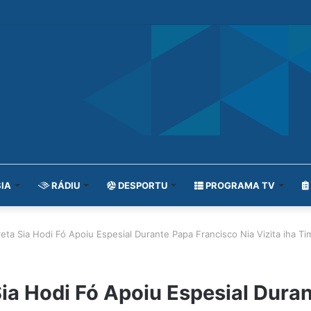
IA
RÁDIU
DESPORTU
PROGRAMA TV
ta Sia Hodi Fó Apoiu Espesial Durante Papa Francisco Nia Vizita iha Ti
ia Hodi Fó Apoiu Espesial Dura