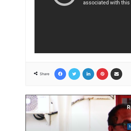
Facebook
Twitter
LinkedIn
Pinterest
Share via Email
Share
R
N