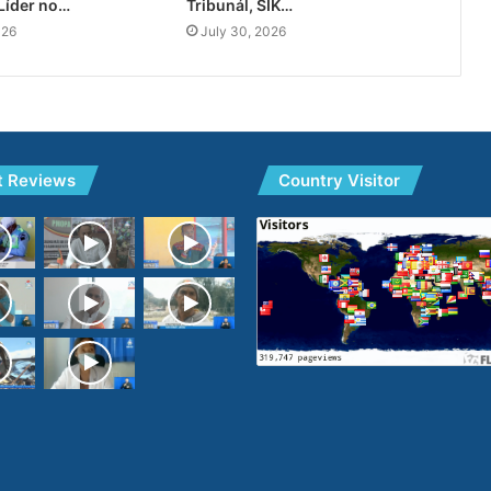
Líder no…
Tribunál, SIK…
026
July 30, 2026
t Reviews
Country Visitor