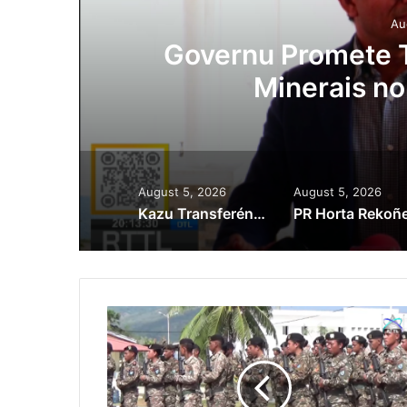
Au
ora
Governu Promete T
Minerais no
August 5, 2026
August 5, 2026
Kazu Transferénsia Osan Millaun 42 Husi Singapura, Advogadu Sei Halo Rekursu