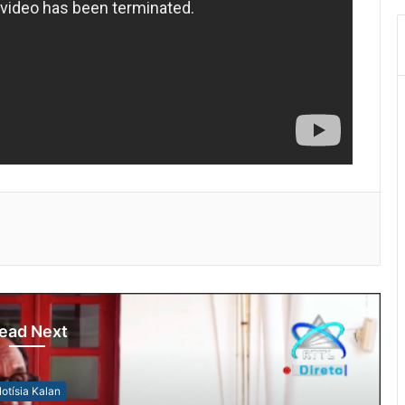
ead Next
otísia Kalan