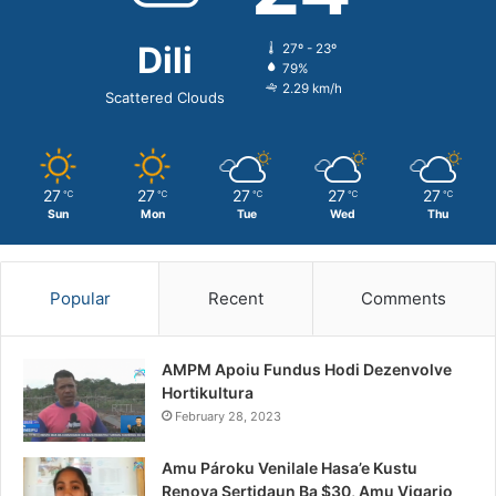
Dili
27º - 23º
79%
2.29 km/h
Scattered Clouds
27
27
27
27
27
℃
℃
℃
℃
℃
Sun
Mon
Tue
Wed
Thu
Popular
Recent
Comments
AMPM Apoiu Fundus Hodi Dezenvolve
Hortikultura
February 28, 2023
Amu Pároku Venilale Hasa’e Kustu
Renova Sertidaun Ba $30, Amu Vigario