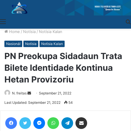
Menu
Home
/
Notísia
/
Notísia Kalan
Nasionál
Notísia
Notísia Kalan
PN Preokupa Sidadaun Trata
Bilete Identidade Kontinua
Hetan Provizoriu
N. freitas
Send
September 21, 2022
an
Last Updated: September 21, 2022
54
email
Facebook
Twitter
Messenger
WhatsApp
Telegram
Share via Email