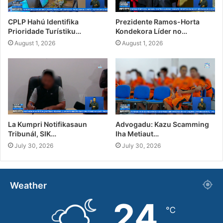
CPLP Hahú Identifika
Prezidente Ramos-Horta
Prioridade Turístiku…
Kondekora Líder no…
August 1, 2026
August 1, 2026
La Kumpri Notifikasaun
Advogadu: Kazu Scamming
Tribunál, SIK…
Iha Metiaut…
July 30, 2026
July 30, 2026
Weather
24
℃