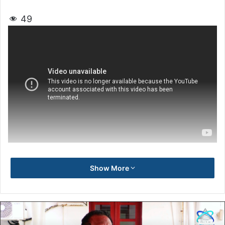
49
Show More