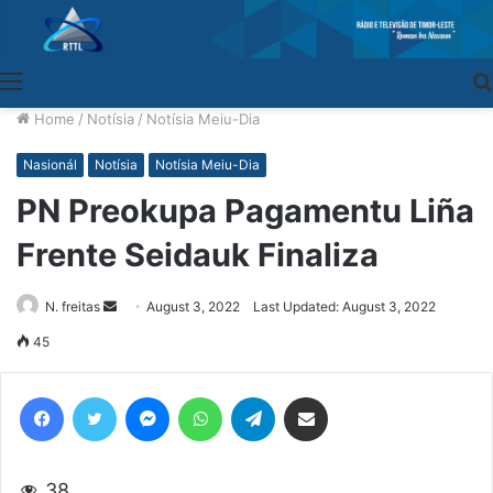
Menu
Home
/
Notísia
/
Notísia Meiu-Dia
Nasionál
Notísia
Notísia Meiu-Dia
PN Preokupa Pagamentu Liña
Frente Seidauk Finaliza
N. freitas
Send
August 3, 2022
Last Updated: August 3, 2022
an
45
email
Facebook
Twitter
Messenger
WhatsApp
Telegram
Share via Email
38