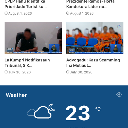
CPLP Hahú Identifika
Prezidente Ramos-Horta
Prioridade Turístiku…
Kondekora Líder no…
August 1, 2026
August 1, 2026
La Kumpri Notifikasaun
Advogadu: Kazu Scamming
Tribunál, SIK…
Iha Metiaut…
July 30, 2026
July 30, 2026
Weather
23
℃