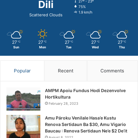
Dili
27º - 23º
75%
1.9 km/h
Scattered Clouds
27
27
27
27
27
℃
℃
℃
℃
℃
Sun
Mon
Tue
Wed
Thu
Popular
Recent
Comments
AMPM Apoiu Fundus Hodi Dezenvolve
Hortikultura
February 28, 2023
Amu Pároku Venilale Hasa’e Kustu
Renova Sertidaun Ba $30, Amu Vigario
Baucau : Renova Sertidaun Ne’e $2 De’it
August 8, 2022