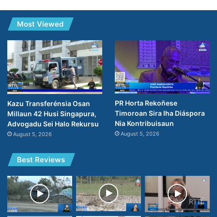
Most Viewed
PR Horta Rekoñese
Kazu Transferénsia Osan
Timoroan Sira Iha Diáspora
Millaun 42 Husi Singapura,
Nia Kontribuisaun
Advogadu Sei Halo Rekursu
August 5, 2026
August 5, 2026
Best Reviews