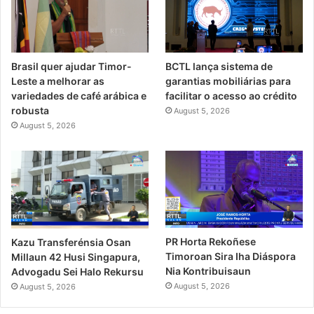
Brasil quer ajudar Timor-
BCTL lança sistema de
Leste a melhorar as
garantias mobiliárias para
variedades de café arábica e
facilitar o acesso ao crédito
robusta
August 5, 2026
August 5, 2026
PR Horta Rekoñese
Kazu Transferénsia Osan
Timoroan Sira Iha Diáspora
Millaun 42 Husi Singapura,
Nia Kontribuisaun
Advogadu Sei Halo Rekursu
August 5, 2026
August 5, 2026