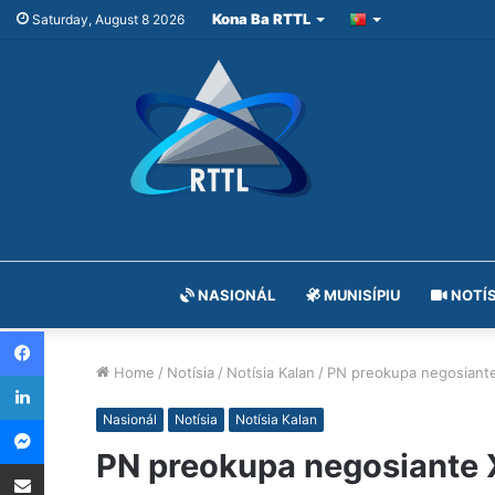
Kona Ba RTTL
Saturday, August 8 2026
NASIONÁL
MUNISÍPIU
NOTÍS
Facebook
Home
/
Notísia
/
Notísia Kalan
/
PN preokupa negosiante X
LinkedIn
Messenger
Nasionál
Notísia
Notísia Kalan
PN preokupa negosiante Xi
Share via Email