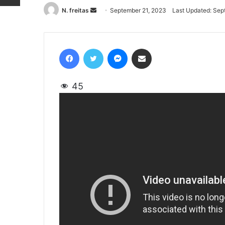
N. freitas
Send
September 21, 2023
Last Updated: Sep
an
email
Facebook
Twitter
Messenger
Share via Email
45