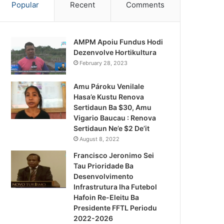
Popular
Recent
Comments
AMPM Apoiu Fundus Hodi
Dezenvolve Hortikultura
February 28, 2023
Amu Pároku Venilale
Hasa’e Kustu Renova
Sertidaun Ba $30, Amu
Vigario Baucau : Renova
Sertidaun Ne’e $2 De’it
August 8, 2022
Francisco Jeronimo Sei
Tau Prioridade Ba
Desenvolvimento
Infrastrutura Iha Futebol
Notísia Kalan
Hafoin Re-Eleitu Ba
Presidente FFTL Periodu
August 5, 2026
2022-2026