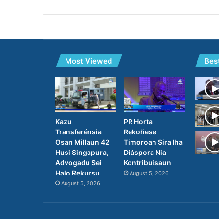
Most Viewed
Bes
PR Horta
Kazu
Rekoñese
Transferénsia
Timoroan Sira Iha
Osan Millaun 42
Diáspora Nia
Husi Singapura,
Kontribuisaun
Advogadu Sei
Halo Rekursu
August 5, 2026
August 5, 2026