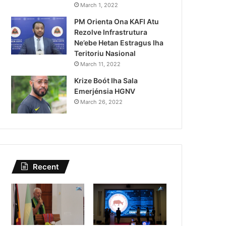
Kazu Transferénsia Osan M
March 1, 2022
PM Orienta Ona KAFI Atu
Singapura, Advogadu Sei
Rezolve Infrastrutura
Ne’ebe Hetan Estragus Iha
Teritoriu Nasional
March 11, 2022
Krize Boót Iha Sala
Emerjénsia HGNV
March 26, 2022
Recent