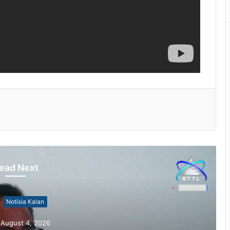
ead Next
otísia Kalan
gust 4, 2026