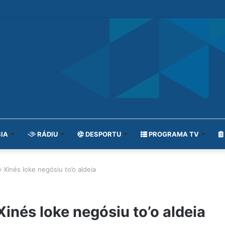
IA
RÁDIU
DESPORTU
PROGRAMA TV
inés loke negósiu to’o aldeia
nés loke negósiu to’o aldeia