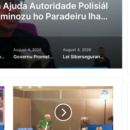
Ajuda Autoridade Polisiál
minozu ho Paradeiru Iha
ranjeiru
August 4, 2026
August 4, 2026
PR Horta Rekoñese Timoroan Sira Iha Diáspora Nia Kontribuisaun
Governu Promete Tau Prioridade ba Setór Minerais no Setór Produtivu
Lei Siberseguransa Ajuda Autoridade Polisiál Kaptura Autór Kriminozu ho Paradeiru Iha Estranjeiru