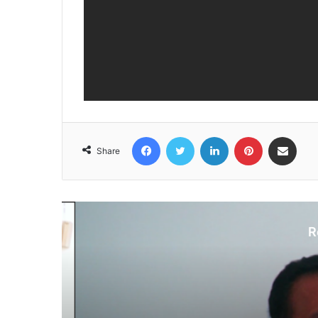
Facebook
Twitter
LinkedIn
Pinterest
Share via Email
Share
R
N
Au