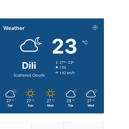
Weather
23
℃
Dili
27º - 23º
73%
1.92 km/h
Scattered Clouds
27
27
27
28
27
℃
℃
℃
℃
℃
Sat
Sun
Mon
Tue
Wed