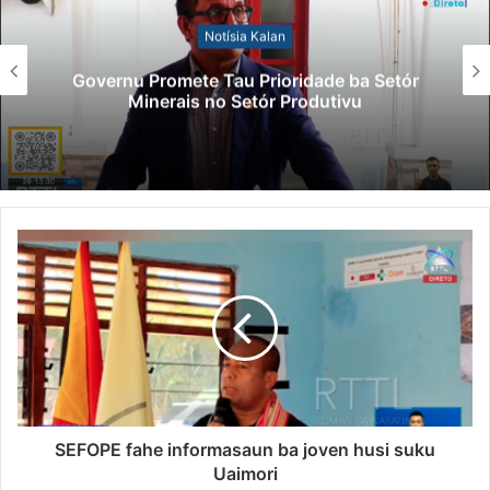
Notísia Kalan
Governu Promete Tau Prioridade ba Setór
Minerais no Setór Produtivu
SEFOPE fahe informasaun ba joven husi suku
Uaimori