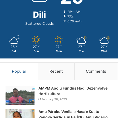
Dili
25º - 23º
77%
0.76 km/h
Scattered Clouds
25
27
27
27
27
℃
℃
℃
℃
℃
Sat
Sun
Mon
Tue
Wed
Popular
Recent
Comments
AMPM Apoiu Fundus Hodi Dezenvolve
Hortikultura
February 28, 2023
Amu Pároku Venilale Hasa’e Kustu
Renova Sertidaun Ba $30, Amu Vigario