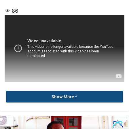
86
Show More