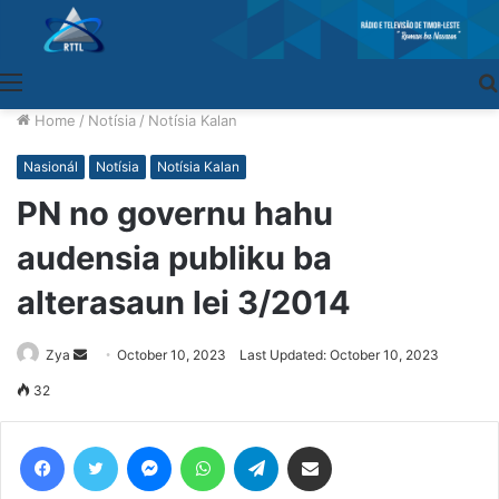
Menu
Home
/
Notísia
/
Notísia Kalan
Nasionál
Notísia
Notísia Kalan
PN no governu hahu
audensia publiku ba
alterasaun lei 3/2014
Zya
Send
October 10, 2023
Last Updated: October 10, 2023
an
32
email
Facebook
Twitter
Messenger
WhatsApp
Telegram
Share via Email