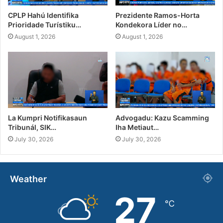
CPLP Hahú Identifika
Prezidente Ramos-Horta
Prioridade Turístiku…
Kondekora Líder no…
August 1, 2026
August 1, 2026
La Kumpri Notifikasaun
Advogadu: Kazu Scamming
Tribunál, SIK…
Iha Metiaut…
July 30, 2026
July 30, 2026
Weather
27
℃