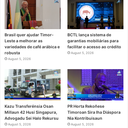
Brasil quer ajudar Timor-
BCTL lança sistema de
Leste a melhorar as
garantias mobiliárias para
variedades de café arábica e
facilitar o acesso ao crédito
robusta
August 5, 2026
August 5, 2026
PR Horta Rekoñese
Kazu Transferénsia Osan
Timoroan Sira Iha Diáspora
Millaun 42 Husi Singapura,
Nia Kontribuisaun
Advogadu Sei Halo Rekursu
August 5, 2026
August 5, 2026