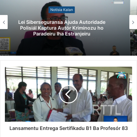
Notísia Kalan
Kazu Transferénsia Osan Millaun 42 Husi
Singapura, Advogadu Sei Halo Rekursu
Lansamentu Entrega Sertifikadu B1 Ba Profesór 83