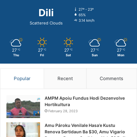
Dili
27º - 23º
65%
3.14 km/h
Scattered Clouds
27
27
27
27
27
℃
℃
℃
℃
℃
Thu
Fri
Sat
Sun
Mon
Popular
Recent
Comments
AMPM Apoiu Fundus Hodi Dezenvolve
Hortikultura
February 28, 2023
Amu Pároku Venilale Hasa’e Kustu
Renova Sertidaun Ba $30, Amu Vigario