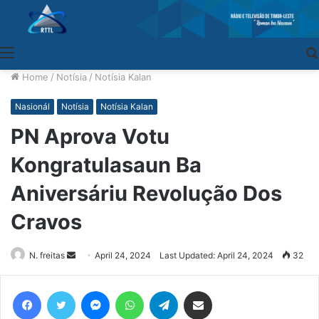
Menu
Home
/
Notísia
/
Notísia Kalan
Nasionál
Notísia
Notísia Kalan
PN Aprova Votu
Kongratulasaun Ba
Aniversáriu Revolução Dos
Cravos
N. freitas
Send
April 24, 2024
Last Updated: April 24, 2024
32
an
email
Facebook
Twitter
Messenger
WhatsApp
Telegram
Share via Email