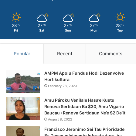
28
27
27
27
28
℃
℃
℃
℃
℃
Fri
Sat
Sun
Mon
Tue
Popular
Recent
Comments
AMPM Apoiu Fundus Hodi Dezenvolve
Hortikultura
February 28, 2023
Amu Pároku Venilale Hasa’e Kustu
Renova Sertidaun Ba $30, Amu Vigario
Baucau : Renova Sertidaun Ne’e $2 De’it
August 8, 2022
Francisco Jeronimo Sei Tau Prioridade
Ba Desenvolvimento Infrastrutura Iha