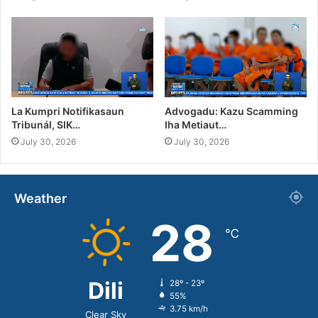
La Kumpri Notifikasaun
Advogadu: Kazu Scamming
Tribunál, SIK…
Iha Metiaut…
July 30, 2026
July 30, 2026
Weather
28
℃
Dili
28º - 23º
55%
3.75 km/h
Clear Sky