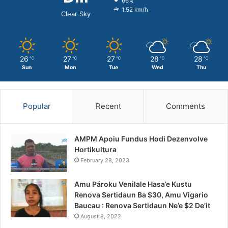
66%
1.52 km/h
Clear Sky
26
27
27
28
28
℃
℃
℃
℃
℃
Sun
Mon
Tue
Wed
Thu
Popular
Recent
Comments
AMPM Apoiu Fundus Hodi Dezenvolve
Hortikultura
February 28, 2023
Amu Pároku Venilale Hasa’e Kustu
Renova Sertidaun Ba $30, Amu Vigario
Baucau : Renova Sertidaun Ne’e $2 De’it
August 8, 2022