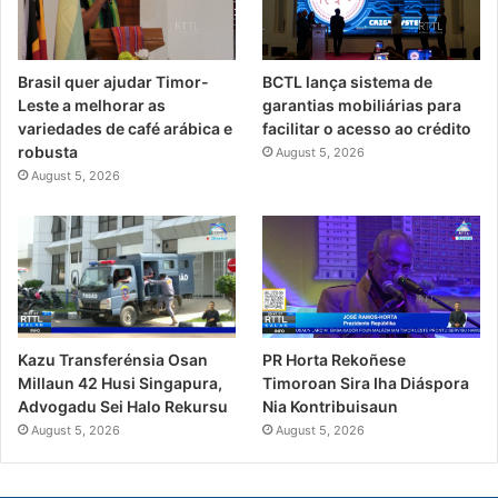
Brasil quer ajudar Timor-
BCTL lança sistema de
Leste a melhorar as
garantias mobiliárias para
variedades de café arábica e
facilitar o acesso ao crédito
robusta
August 5, 2026
August 5, 2026
PR Horta Rekoñese
Kazu Transferénsia Osan
Timoroan Sira Iha Diáspora
Millaun 42 Husi Singapura,
Nia Kontribuisaun
Advogadu Sei Halo Rekursu
August 5, 2026
August 5, 2026