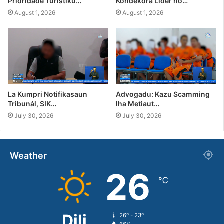
Prioridade Turístiku…
Kondekora Líder no…
August 1, 2026
August 1, 2026
La Kumpri Notifikasaun
Advogadu: Kazu Scamming
Tribunál, SIK…
Iha Metiaut…
July 30, 2026
July 30, 2026
Weather
26
℃
Dili
26º - 23º