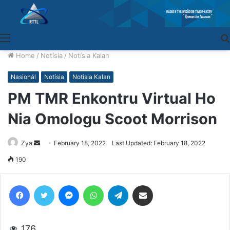
Menu
Home
/
Notísia
/
Notísia Kalan
Nasionál
Notísia
Notísia Kalan
PM TMR Enkontru Virtual Ho
Nia Omologu Scoot Morrison
Zya
Send
February 18, 2022
Last Updated: February 18, 2022
an
190
email
Facebook
Twitter
Messenger
WhatsApp
Telegram
Share via Email
176