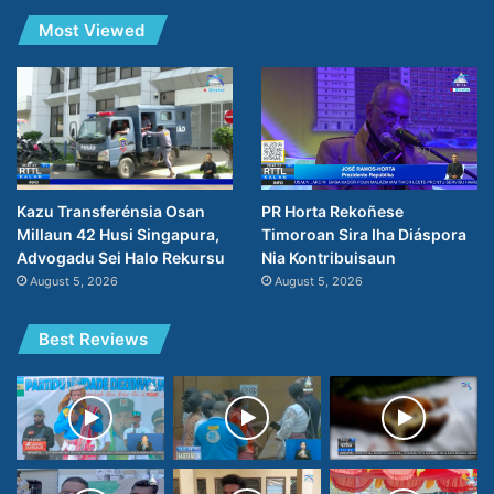
Most Viewed
PR Horta Rekoñese
Kazu Transferénsia Osan
Timoroan Sira Iha Diáspora
Millaun 42 Husi Singapura,
Nia Kontribuisaun
Advogadu Sei Halo Rekursu
August 5, 2026
August 5, 2026
Best Reviews