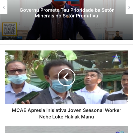
Lei Siberseguransa Ajuda Autoridade
Polisiál Kaptura Autór Kriminozu ho
Paradeiru Iha Estranjeiru
MCAE Apresia Inisiativa Joven Seasonal Worker
Nebe Loke Hakiak Manu