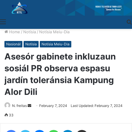
Menu
Home
/
Notísia
/
Notísia Meiu-Dia
Nasionál
Notísia
Notísia Meiu-Dia
Asesór gabinete inkluzaun
sosiál PR observa espasu
jardín toleránsia Kampung
Alor Dili
N. freitas
Send
February 7, 2024
Last Updated: February 7, 2024
an
33
email
Facebook
Twitter
Messenger
WhatsApp
Telegram
Share via Email