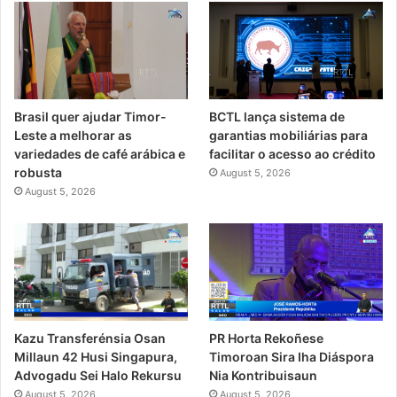
Brasil quer ajudar Timor-
BCTL lança sistema de
Leste a melhorar as
garantias mobiliárias para
variedades de café arábica e
facilitar o acesso ao crédito
robusta
August 5, 2026
August 5, 2026
PR Horta Rekoñese
Kazu Transferénsia Osan
Timoroan Sira Iha Diáspora
Millaun 42 Husi Singapura,
Nia Kontribuisaun
Advogadu Sei Halo Rekursu
August 5, 2026
August 5, 2026