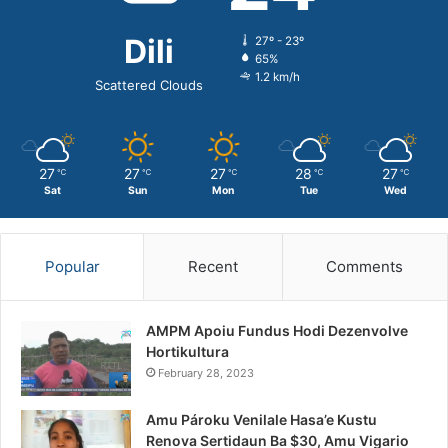
Dili
27º - 23º
65%
1.2 km/h
Scattered Clouds
27
27
27
28
27
℃
℃
℃
℃
℃
Sat
Sun
Mon
Tue
Wed
Popular
Recent
Comments
AMPM Apoiu Fundus Hodi Dezenvolve
Hortikultura
February 28, 2023
Amu Pároku Venilale Hasa’e Kustu
Renova Sertidaun Ba $30, Amu Vigario