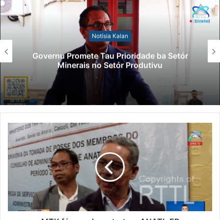
Notísia Kalan
Governu Promete Tau Prioridade ba Setór
Minerais no Setór Produtivu