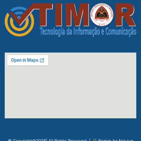
© Copyright@2026| All Rights Reserved |
Roman ba Nasaun