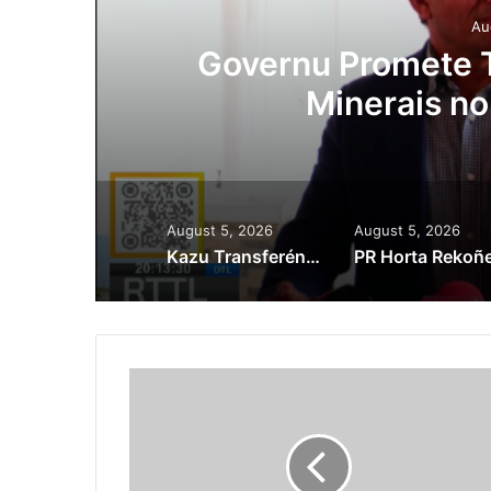
August 4, 2026
omete Tau Prioridade ba Setór
rais no Setór Produtivu
August 5, 2026
August 5, 2026
Kazu Transferénsia Osan Millaun 42 Husi Singapura, Advogadu Sei Halo Rekursu