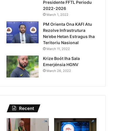
Presidente FFTL Periodu
st 4, 2026
2022-2026
juda Autoridade Polisiál
March 1, 2022
PM Orienta Ona KAFI Atu
inozu ho Paradeiru Iha
Rezolve Infrastrutura
anjeiru
Ne’ebe Hetan Estragus Iha
Teritoriu Nasional
March 11, 2022
Krize Boót Iha Sala
Emerjénsia HGNV
March 26, 2022
Recent