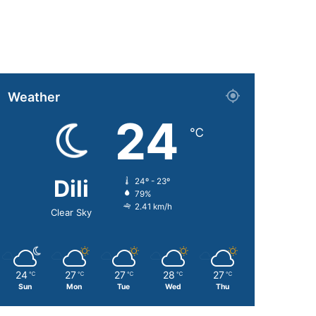
Weather
24
℃
Dili
24º - 23º
79%
2.41 km/h
Clear Sky
24
27
27
28
27
℃
℃
℃
℃
℃
Sun
Mon
Tue
Wed
Thu