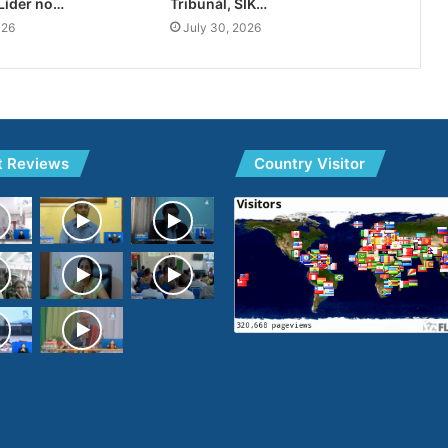
Líder no…
Tribunál, SIK…
026
July 30, 2026
t Reviews
Country Visitor