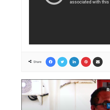
Facebook
Twitter
LinkedIn
Pinterest
Share via Email
Share
R
Notísia Kalan