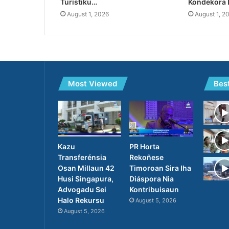
Turístiku…
Kondekora 
August 1, 2026
August 1, 2
Most Viewed
Bes
PR Horta
Kazu
Rekoñese
Transferénsia
Timoroan Sira Iha
Osan Millaun 42
Diáspora Nia
Husi Singapura,
Kontribuisaun
Advogadu Sei
Halo Rekursu
August 5, 2026
August 5, 2026