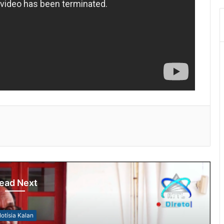
ead Next
Not