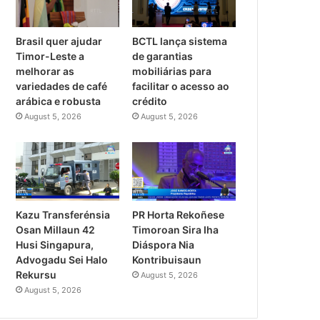
Brasil quer ajudar
BCTL lança sistema
Timor-Leste a
de garantias
melhorar as
mobiliárias para
variedades de café
facilitar o acesso ao
arábica e robusta
crédito
August 5, 2026
August 5, 2026
PR Horta Rekoñese
Kazu Transferénsia
Timoroan Sira Iha
Osan Millaun 42
Diáspora Nia
Husi Singapura,
Kontribuisaun
Advogadu Sei Halo
Rekursu
August 5, 2026
August 5, 2026