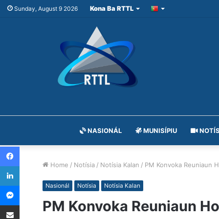
Kona Ba RTTL
Sunday, August 9 2026
NASIONÁL
MUNISÍPIU
NOTÍS
Facebook
Home
/
Notísia
/
Notísia Kalan
/
PM Konvoka Reuniaun Ho
LinkedIn
Messenger
Nasionál
Notísia
Notísia Kalan
PM Konvoka Reuniaun Ho 
Share via Email