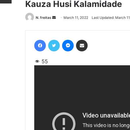
Kauza Husi Kalamidade
N. freitas
Send
March 11, 2022
Last Updated: March 11
an
email
Facebook
Twitter
Messenger
Share via Email
55