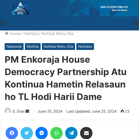
Menu
Home
/
Notísia
/
Notísia Meiu-Dia
Nasionál
Notísia
Notísia Meiu-Dia
Notisias
PM Enkoraja House
Democracy Partnership Atu
Kontinua Hametin Relasaun
ho TL Hodi Harii Dame
E. Dias
Send
June 25, 2024
Last Updated: June 25, 2024
23
an
email
Facebook
Twitter
Messenger
WhatsApp
Telegram
Share via Email