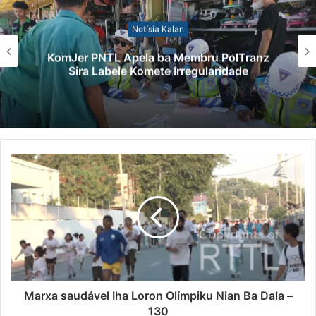
Notísia Kalan
CCLN Taka Ona Lista Edital ba Rekerimentu
Pensaun Kombatentes
Marxa saudável Iha Loron Olímpiku Nian Ba Dala –
130