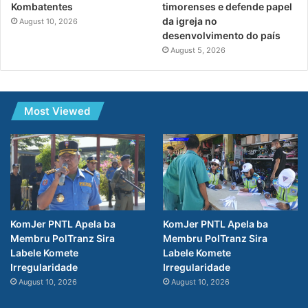
Kombatentes
timorenses e defende papel
da igreja no
August 10, 2026
desenvolvimento do país
August 5, 2026
Most Viewed
KomJer PNTL Apela ba
KomJer PNTL Apela ba
Membru PolTranz Sira
Membru PolTranz Sira
Labele Komete
Labele Komete
Irregularidade
Irregularidade
August 10, 2026
August 10, 2026