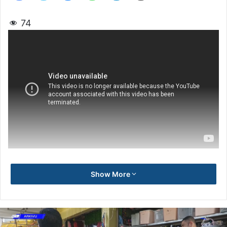
74
Show More