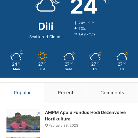
24
℃
Dili
24º - 23º
73%
1.49 km/h
Scattered Clouds
24
27
27
27
27
℃
℃
℃
℃
℃
Mon
Tue
Wed
Thu
Fri
Popular
Recent
Comments
AMPM Apoiu Fundus Hodi Dezenvolve
Hortikultura
February 28, 2023