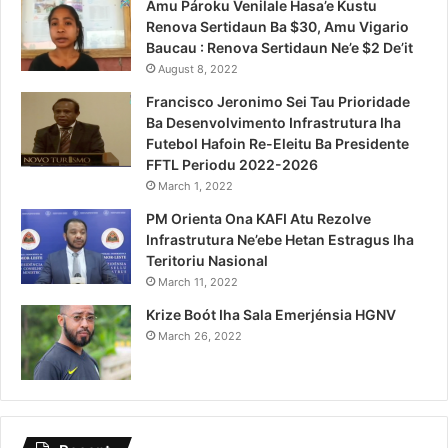
Amu Pároku Venilale Hasa’e Kustu
Renova Sertidaun Ba $30, Amu Vigario
Baucau : Renova Sertidaun Ne’e $2 De’it
August 8, 2022
Francisco Jeronimo Sei Tau Prioridade
Ba Desenvolvimento Infrastrutura Iha
Futebol Hafoin Re-Eleitu Ba Presidente
FFTL Periodu 2022-2026
March 1, 2022
PM Orienta Ona KAFI Atu Rezolve
Infrastrutura Ne’ebe Hetan Estragus Iha
Teritoriu Nasional
March 11, 2022
Krize Boót Iha Sala Emerjénsia HGNV
March 26, 2022