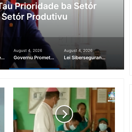
Lei Siberseguransa Ajuda Autor
Kaptura Autór Kriminozu ho P
Estranjeiru
August 4, 2026
August 4, 2026
PR Horta Rekoñese Timoroan Sira Iha Diáspora Nia Kontribuisaun
Governu Promete Tau Prioridade ba Setór Minerais no Setór Produtivu
Lei Siberseguransa Ajuda Autoridade Polisiál Kaptura Autór Kriminozu ho Paradeiru Iha Estranjeiru