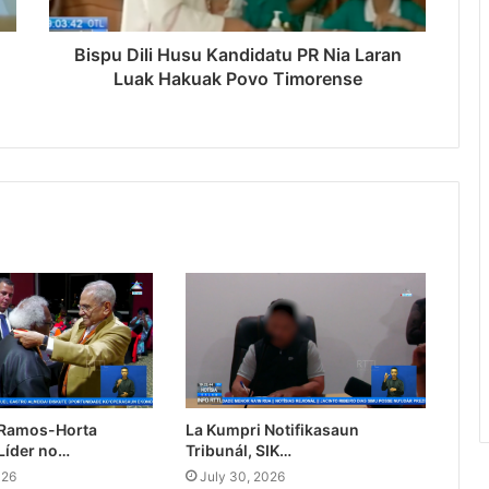
Bispu Dili Husu Kandidatu PR Nia Laran
Luak Hakuak Povo Timorense
 Ramos-Horta
La Kumpri Notifikasaun
Líder no…
Tribunál, SIK…
026
July 30, 2026