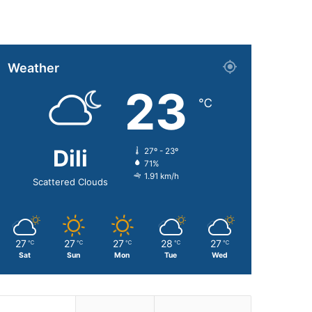
Weather
23
℃
Dili
27º - 23º
71%
1.91 km/h
Scattered Clouds
27
27
27
28
27
℃
℃
℃
℃
℃
Sat
Sun
Mon
Tue
Wed