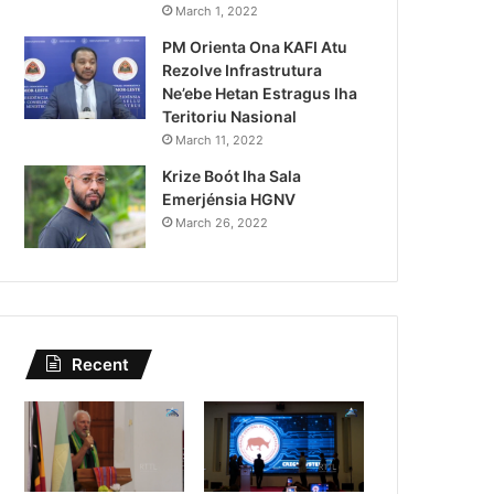
idade Polisiál
Kazu 
March 1, 2022
PM Orienta Ona KAFI Atu
aradeiru Iha
Sing
Rezolve Infrastrutura
Ne’ebe Hetan Estragus Iha
Teritoriu Nasional
March 11, 2022
Krize Boót Iha Sala
Emerjénsia HGNV
March 26, 2022
Recent