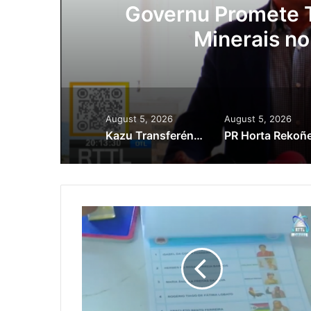
Prioridade ba Setór
tór Produtivu
August 5, 2026
August 5, 2026
Kazu Transferénsia Osan Millaun 42 Husi Singapura, Advogadu Sei Halo Rekursu