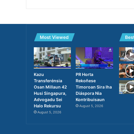
Most Viewed
Bes
PR Horta
Kazu
Rekoñese
Transferénsia
Timoroan Sira Iha
Osan Millaun 42
Diáspora Nia
Husi Singapura,
Kontribuisaun
Advogadu Sei
Halo Rekursu
August 5, 2026
August 5, 2026