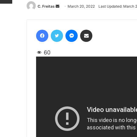
C. Freitas
Send
March 20, 2022
Last Updated: March 
an
email
Facebook
Twitter
Messenger
Share via Email
60