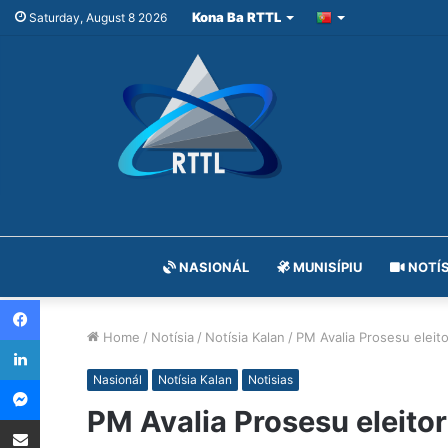
Kona Ba RTTL
Saturday, August 8 2026
NASIONÁL
MUNISÍPIU
NOTÍS
Facebook
Home
/
Notísia
/
Notísia Kalan
/
PM Avalia Prosesu eleito
LinkedIn
Messenger
Nasionál
Notísia Kalan
Notisias
PM Avalia Prosesu eleitor
Share via Email