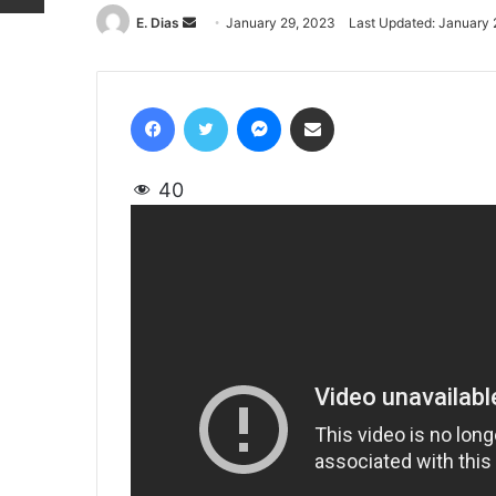
E. Dias
Send
January 29, 2023
Last Updated: January 
an
email
Facebook
Twitter
Messenger
Share via Email
40