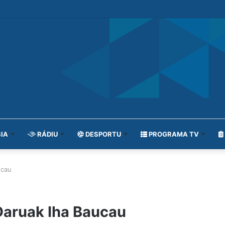
IA
RÁDIU
DESPORTU
PROGRAMA TV
ucau
Daruak Iha Baucau