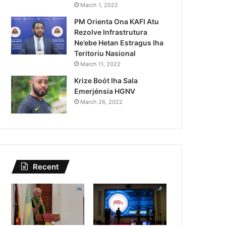
Lei Siberseguransa Ajuda Au
March 1, 2022
PM Orienta Ona KAFI Atu
Kaptura Autór Kriminozu h
Rezolve Infrastrutura
Estranjeiru
Ne’ebe Hetan Estragus Iha
Teritoriu Nasional
March 11, 2022
Krize Boót Iha Sala
Emerjénsia HGNV
March 26, 2022
Recent