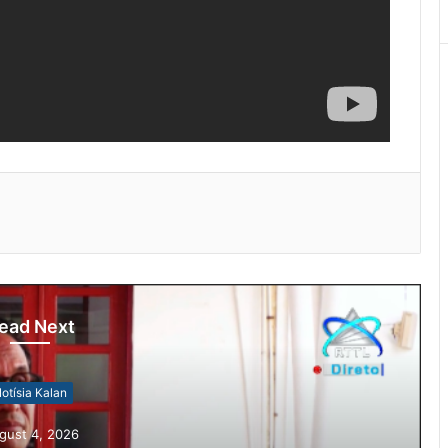
ead Next
otísia Kalan
gust 4, 2026