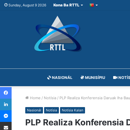
Kona Ba RTTL
Sunday, August 9 2026
NASIONÁL
MUNISÍPIU
NOTÍS
Facebook
Home
/
Notísia
/
PLP Realiza Konferensia Daruak Iha Ba
LinkedIn
Messenger
Nasionál
Notísia
Notísia Kalan
PLP Realiza Konferensia 
Share via Email