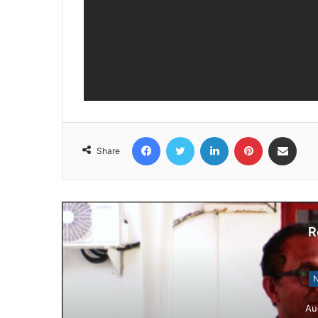
Facebook
Twitter
LinkedIn
Pinterest
Share via Email
Share
R
N
Au