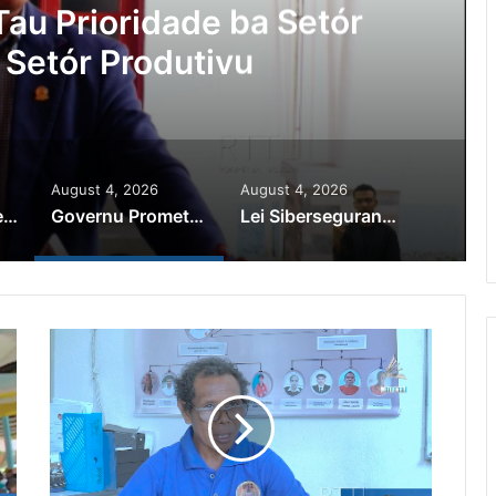
au Prioridade ba Setór
 Setór Produtivu
August 4, 2026
August 4, 2026
PR Horta Rekoñese Timoroan Sira Iha Diáspora Nia Kontribuisaun
Governu Promete Tau Prioridade ba Setór Minerais no Setór Produtivu
Lei Siberseguransa Ajuda Autoridade Polisiál Kaptura Autór Kriminozu ho Paradeiru Iha Estranjeiru