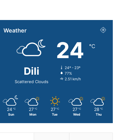
Weather
24
℃
Dili
24º - 23º
77%
2.51 km/h
Scattered Clouds
24
27
27
27
28
℃
℃
℃
℃
℃
Sun
Mon
Tue
Wed
Thu