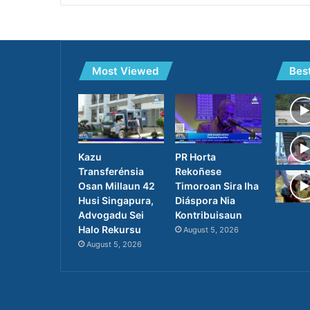
Most Viewed
Bes
PR Horta
Kazu
Rekoñese
Transferénsia
Timoroan Sira Iha
Osan Millaun 42
Diáspora Nia
Husi Singapura,
Kontribuisaun
Advogadu Sei
Halo Rekursu
August 5, 2026
August 5, 2026