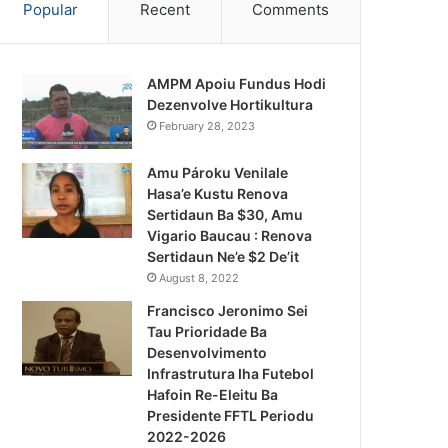
Popular
Recent
Comments
AMPM Apoiu Fundus Hodi
Dezenvolve Hortikultura
February 28, 2023
Amu Pároku Venilale
Hasa’e Kustu Renova
Sertidaun Ba $30, Amu
Vigario Baucau : Renova
Sertidaun Ne’e $2 De’it
August 8, 2022
Francisco Jeronimo Sei
Tau Prioridade Ba
Desenvolvimento
Infrastrutura Iha Futebol
Notísia Kalan
Hafoin Re-Eleitu Ba
Presidente FFTL Periodu
August 4, 2026
2022-2026