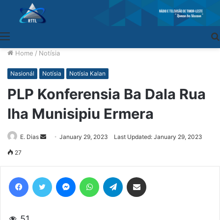
Menu
Home
/
Notísia
Nasionál
Notísia
Notísia Kalan
PLP Konferensia Ba Dala Rua
Iha Munisipiu Ermera
E. Dias
Send
January 29, 2023
Last Updated: January 29, 2023
an
27
email
Facebook
Twitter
Messenger
WhatsApp
Telegram
Share via Email
51