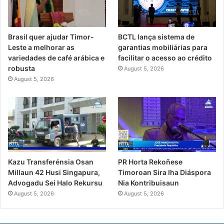
Brasil quer ajudar Timor-
BCTL lança sistema de
Leste a melhorar as
garantias mobiliárias para
variedades de café arábica e
facilitar o acesso ao crédito
robusta
August 5, 2026
August 5, 2026
PR Horta Rekoñese
Kazu Transferénsia Osan
Timoroan Sira Iha Diáspora
Millaun 42 Husi Singapura,
Nia Kontribuisaun
Advogadu Sei Halo Rekursu
August 5, 2026
August 5, 2026