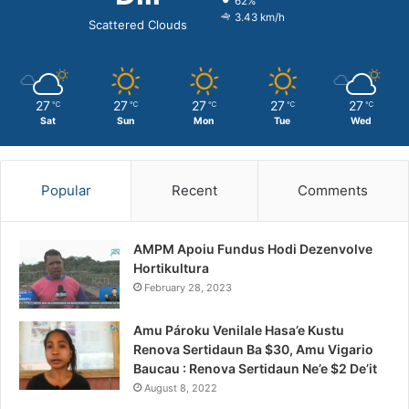
62%
3.43 km/h
Scattered Clouds
27
27
27
27
27
℃
℃
℃
℃
℃
Sat
Sun
Mon
Tue
Wed
Popular
Recent
Comments
AMPM Apoiu Fundus Hodi Dezenvolve
Hortikultura
February 28, 2023
Amu Pároku Venilale Hasa’e Kustu
Renova Sertidaun Ba $30, Amu Vigario
Baucau : Renova Sertidaun Ne’e $2 De’it
August 8, 2022