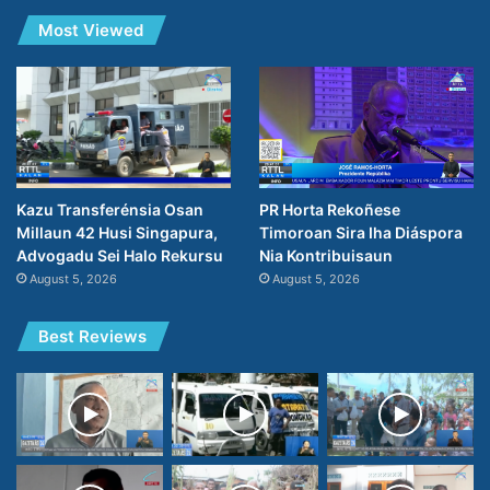
Most Viewed
PR Horta Rekoñese
Kazu Transferénsia Osan
Timoroan Sira Iha Diáspora
Millaun 42 Husi Singapura,
Nia Kontribuisaun
Advogadu Sei Halo Rekursu
August 5, 2026
August 5, 2026
Best Reviews