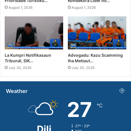
Prioridade Turístiku…
Kondekora Líder no…
August 1, 2026
August 1, 2026
La Kumpri Notifikasaun
Advogadu: Kazu Scamming
Tribunál, SIK…
Iha Metiaut…
July 30, 2026
July 30, 2026
Weather
27
℃
Dili
27º - 23º