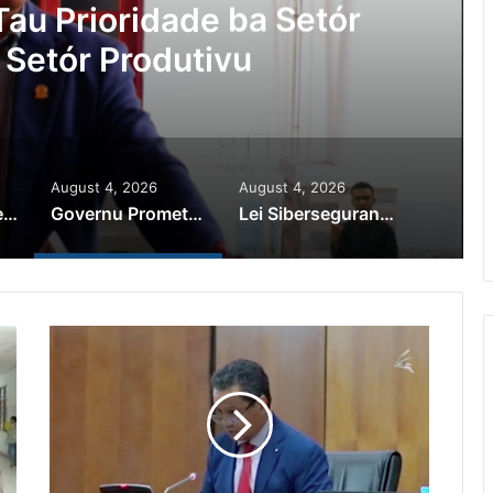
au Prioridade ba Setór
 Setór Produtivu
August 4, 2026
August 4, 2026
PR Horta Rekoñese Timoroan Sira Iha Diáspora Nia Kontribuisaun
Governu Promete Tau Prioridade ba Setór Minerais no Setór Produtivu
Lei Siberseguransa Ajuda Autoridade Polisiál Kaptura Autór Kriminozu ho Paradeiru Iha Estranjeiru