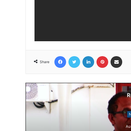
Facebook
Twitter
LinkedIn
Pinterest
Share via Email
Share
R
N
Au