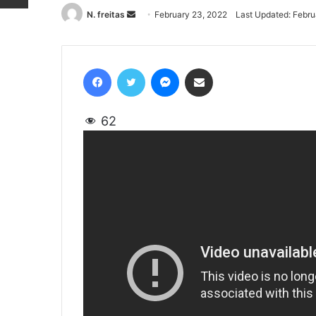
N. freitas
Send
February 23, 2022
Last Updated: Febru
an
email
Facebook
Twitter
Messenger
Share via Email
62