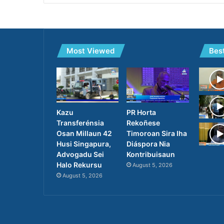
Most Viewed
Bes
PR Horta
Kazu
Rekoñese
Transferénsia
Timoroan Sira Iha
Osan Millaun 42
Diáspora Nia
Husi Singapura,
Kontribuisaun
Advogadu Sei
Halo Rekursu
August 5, 2026
August 5, 2026