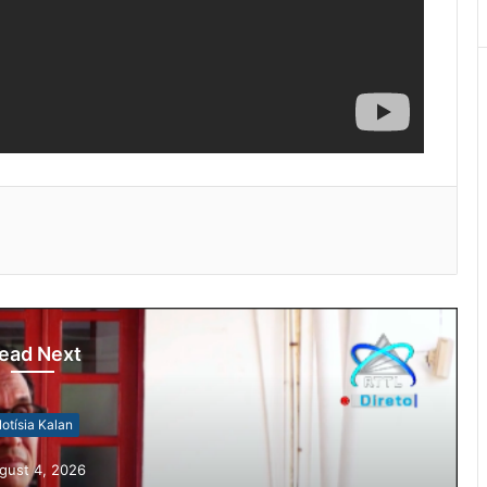
ead Next
otísia Kalan
gust 4, 2026