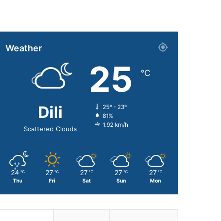
Weather
25
℃
Dili
25º - 23º
81%
1.92 km/h
Scattered Clouds
24
27
27
27
27
℃
℃
℃
℃
℃
Thu
Fri
Sat
Sun
Mon