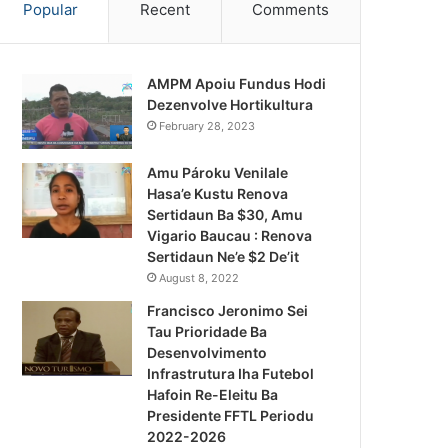
Popular
Recent
Comments
AMPM Apoiu Fundus Hodi
Dezenvolve Hortikultura
February 28, 2023
Amu Pároku Venilale
Hasa’e Kustu Renova
Sertidaun Ba $30, Amu
Vigario Baucau : Renova
Sertidaun Ne’e $2 De’it
August 8, 2022
Francisco Jeronimo Sei
Tau Prioridade Ba
Desenvolvimento
Infrastrutura Iha Futebol
Notísia Kalan
Hafoin Re-Eleitu Ba
Presidente FFTL Periodu
August 4, 2026
2022-2026