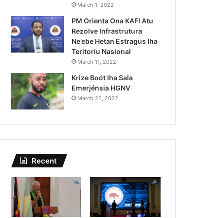
Lei Siberseguransa Ajuda Au
March 1, 2022
PM Orienta Ona KAFI Atu
Kaptura Autór Kriminozu h
Rezolve Infrastrutura
Estranjeiru
Ne’ebe Hetan Estragus Iha
Teritoriu Nasional
March 11, 2022
Krize Boót Iha Sala
Emerjénsia HGNV
March 26, 2022
Recent