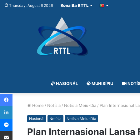
Kona Ba RTTL
Thursday, August 6 2026
NASIONÁL
MUNISÍPIU
NOTÍS
Facebook
Home
/
Notísia
/
Notísia Meiu-Dia
/
Plan Internasional L
LinkedIn
Messenger
Nasionál
Notísia
Notísia Meiu-Dia
Plan Internasional Lansa
Share via Email