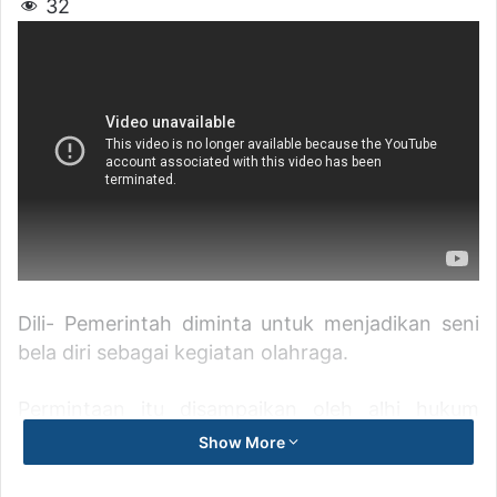
32
Dili- Pemerintah diminta untuk menjadikan seni
bela diri sebagai kegiatan olahraga.
Permintaan itu disampaikan oleh alhi hukum
pribumi Avelino Coelho, terkait dengan
Show More
keterlibatan perguruan pencak silat dalam aksi
kriminal di ibukota Dili dan juga kotamadya