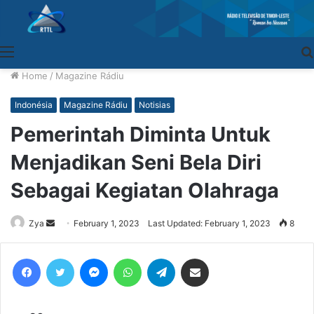
Menu
Home
/
Magazine Rádiu
Indonésia
Magazine Rádiu
Notisias
Pemerintah Diminta Untuk
Menjadikan Seni Bela Diri
Sebagai Kegiatan Olahraga
Zya
Send
February 1, 2023
Last Updated: February 1, 2023
8
an
email
Facebook
Twitter
Messenger
WhatsApp
Telegram
Share via Email