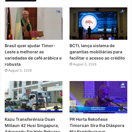
Brasil quer ajudar Timor-
BCTL lança sistema de
Leste a melhorar as
garantias mobiliárias para
variedades de café arábica e
facilitar o acesso ao crédito
robusta
August 5, 2026
August 5, 2026
Kazu Transferénsia Osan
PR Horta Rekoñese
Millaun 42 Husi Singapura,
Timoroan Sira Iha Diáspora
Advogadu Sei Halo Rekursu
Nia Kontribuisaun