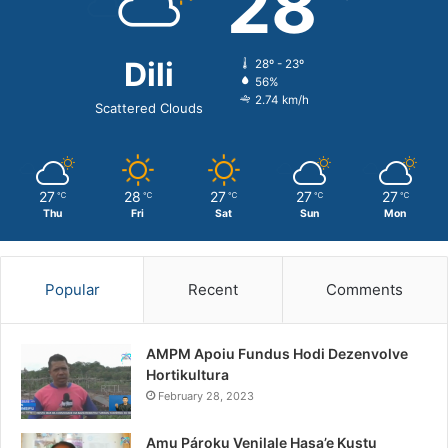
28
Dili
28º - 23º
56%
2.74 km/h
Scattered Clouds
27
28
27
27
27
℃
℃
℃
℃
℃
Thu
Fri
Sat
Sun
Mon
Popular
Recent
Comments
AMPM Apoiu Fundus Hodi Dezenvolve
Hortikultura
February 28, 2023
Amu Pároku Venilale Hasa’e Kustu