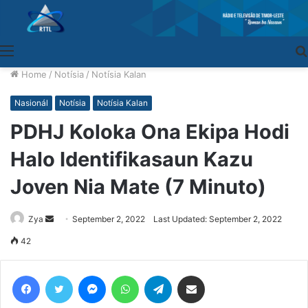
Menu
Home
/
Notísia
/
Notísia Kalan
Nasionál
Notísia
Notísia Kalan
PDHJ Koloka Ona Ekipa Hodi
Halo Identifikasaun Kazu
Joven Nia Mate (7 Minuto)
Zya
Send
September 2, 2022
Last Updated: September 2, 2022
an
42
email
Facebook
Twitter
Messenger
WhatsApp
Telegram
Share via Email