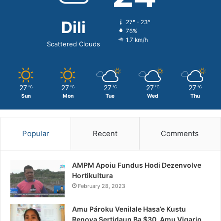
Dili
27º - 23º
76%
1.7 km/h
Scattered Clouds
27
27
27
27
27
℃
℃
℃
℃
℃
Sun
Mon
Tue
Wed
Thu
Popular
Recent
Comments
AMPM Apoiu Fundus Hodi Dezenvolve
Hortikultura
February 28, 2023
Amu Pároku Venilale Hasa’e Kustu
Renova Sertidaun Ba $30, Amu Vigario