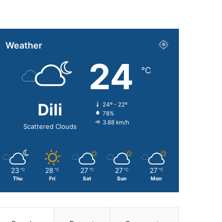
Weather
24
℃
Dili
24º - 22º
78%
3.88 km/h
Scattered Clouds
23
28
27
27
27
℃
℃
℃
℃
℃
Thu
Fri
Sat
Sun
Mon