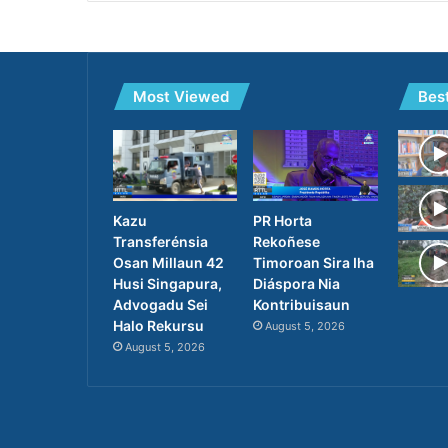
Most Viewed
Bes
PR Horta
Kazu
Rekoñese
Transferénsia
Timoroan Sira Iha
Osan Millaun 42
Diáspora Nia
Husi Singapura,
Kontribuisaun
Advogadu Sei
Halo Rekursu
August 5, 2026
August 5, 2026