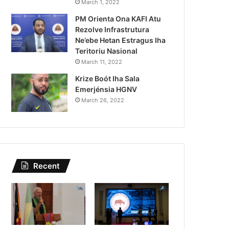
Lei Siberseguransa Ajuda Au
March 1, 2022
PM Orienta Ona KAFI Atu
Kaptura Autór Kriminozu h
Rezolve Infrastrutura
Estranjeiru
Ne’ebe Hetan Estragus Iha
Teritoriu Nasional
March 11, 2022
Krize Boót Iha Sala
Emerjénsia HGNV
March 26, 2022
Recent