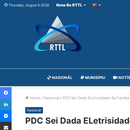
Kona Ba RTTL
Thursday, August 6 2026
NASIONÁL
MUNISÍPIU
NOTÍS
Facebook
Home
/
Nasionál
/
PDC Sei Dada ELetrisidade Ba Familia 
LinkedIn
Messenger
Nasionál
PDC Sei Dada ELetrisidade
Share via Email