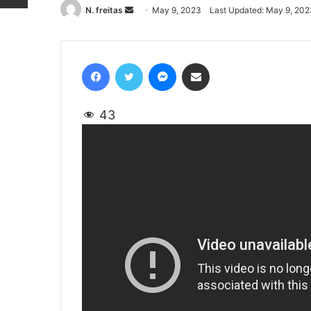
N. freitas
Send
May 9, 2023
Last Updated: May 9, 202
an
email
Facebook
Twitter
Messenger
Share via Email
43