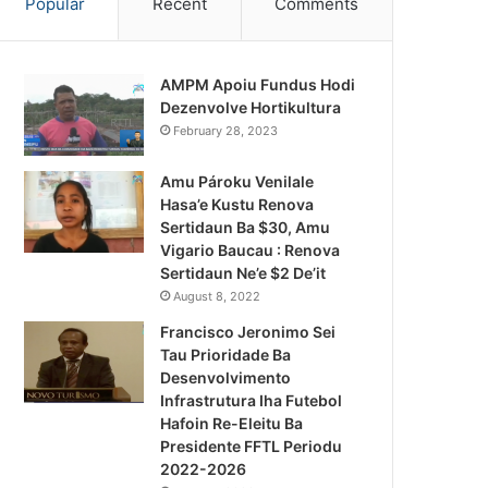
Popular
Recent
Comments
AMPM Apoiu Fundus Hodi
Dezenvolve Hortikultura
February 28, 2023
Amu Pároku Venilale
Hasa’e Kustu Renova
Sertidaun Ba $30, Amu
Vigario Baucau : Renova
Sertidaun Ne’e $2 De’it
August 8, 2022
Francisco Jeronimo Sei
Tau Prioridade Ba
Desenvolvimento
Infrastrutura Iha Futebol
Notísia Kalan
Hafoin Re-Eleitu Ba
Presidente FFTL Periodu
August 4, 2026
2022-2026