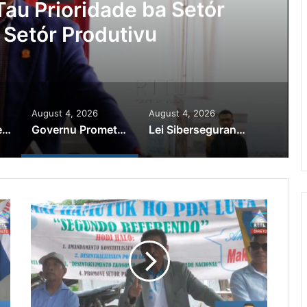
au Prioridade ba Setór
 Setór Produtivu
August 4, 2026
August 4, 2026
PR Horta Rekoñese Timoroan Sira Iha Diáspora Nia Kontribuisaun
Governu Promete Tau Prioridade ba Setór Minerais no Setór Produtivu
Lei Siberseguransa Ajuda Autoridade Polisiál Kaptura Autór Kriminozu ho Paradeiru Iha Estranjeiru