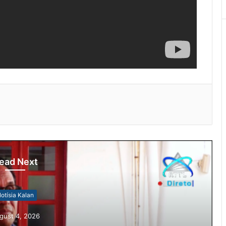
ead Next
otísia Kalan
gust 4, 2026