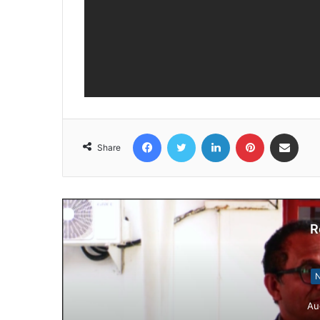
Facebook
Twitter
LinkedIn
Pinterest
Share via Email
Share
R
N
Au