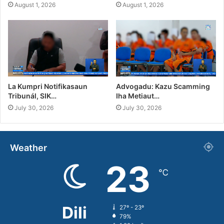
August 1, 2026
August 1, 2026
La Kumpri Notifikasaun
Advogadu: Kazu Scamming
Tribunál, SIK…
Iha Metiaut…
July 30, 2026
July 30, 2026
Weather
23
℃
Dili
27º - 23º
79%