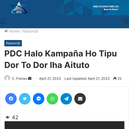
Menu
Home
/
Nasionál
Nasionál
PDC Halo Kampaña Ho Tipu
Dor To Dor Iha Aituto
C. Freitas
Send
April 21, 2023
Last Updated: April 21, 2023
25
an
email
Facebook
Twitter
Messenger
WhatsApp
Telegram
Share via Email
42