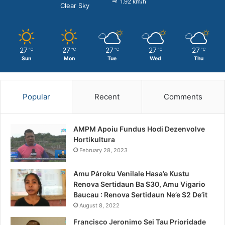
1.92 km/h
Clear Sky
27
27
27
27
27
℃
℃
℃
℃
℃
Sun
Mon
Tue
Wed
Thu
Popular
Recent
Comments
AMPM Apoiu Fundus Hodi Dezenvolve
Hortikultura
February 28, 2023
Amu Pároku Venilale Hasa’e Kustu
Renova Sertidaun Ba $30, Amu Vigario
Baucau : Renova Sertidaun Ne’e $2 De’it
August 8, 2022
Francisco Jeronimo Sei Tau Prioridade