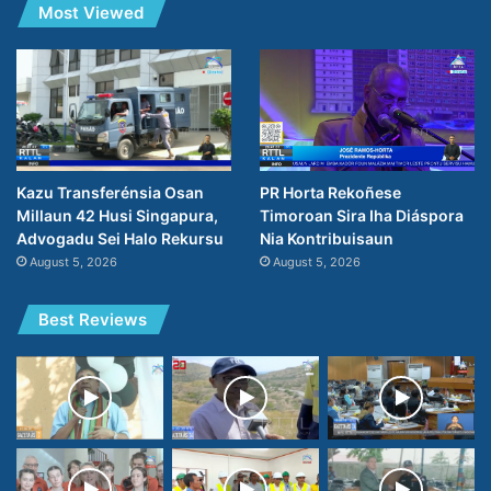
Most Viewed
PR Horta Rekoñese
Kazu Transferénsia Osan
Timoroan Sira Iha Diáspora
Millaun 42 Husi Singapura,
Nia Kontribuisaun
Advogadu Sei Halo Rekursu
August 5, 2026
August 5, 2026
Best Reviews