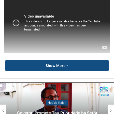
Show More
Notísia Kalan
Governu Promete Tau Prioridade ba Setór