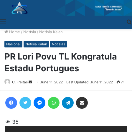
Menu
Home
/
Notísia
/
Notísia Kalan
Nasionál
Notísia Kalan
Notisias
PR Lori Povu TL Kongratula
Estadu Portugues
C. Freitas
Send
June 11, 2022
Last Updated: June 11, 2022
71
an
email
Facebook
Twitter
Messenger
WhatsApp
Telegram
Share via Email
35