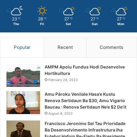
23
28
27
27
27
℃
℃
℃
℃
℃
Thu
Fri
Sat
Sun
Mon
Popular
Recent
Comments
AMPM Apoiu Fundus Hodi Dezenvolve
Hortikultura
February 28, 2023
Amu Pároku Venilale Hasa’e Kustu
Renova Sertidaun Ba $30, Amu Vigario
Baucau : Renova Sertidaun Ne’e $2 De’it
August 8, 2022
Francisco Jeronimo Sei Tau Prioridade
Ba Desenvolvimento Infrastrutura Iha
Futebol Hafoin Re-Eleitu Ba Presidente