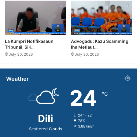
La Kumpri Notifikasaun
Advogadu: Kazu Scamming
Tribunál, SIK…
Iha Metiaut…
July 30, 2026
July 30, 2026
Weather
24
℃
Dili
24º - 22º
78%
3.88 km/h
Scattered Clouds