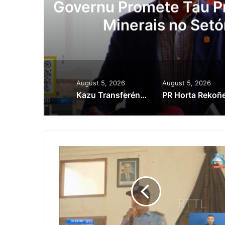
Lei Siberseguransa 
Kaptura Autór Kri
Est
August 5, 2026
August 5, 2026
Kazu Transferénsia Osan Millaun 42 Husi Singapura, Advogadu Sei Halo Rekursu