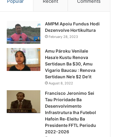
Popular
Recent
Comments
AMPM Apoiu Fundus Hodi
Dezenvolve Hortikultura
February 28, 2023
Amu Pároku Venilale
Hasa’e Kustu Renova
Sertidaun Ba $30, Amu
Vigario Baucau : Renova
Sertidaun Ne’e $2 De’it
August 8, 2022
Francisco Jeronimo Sei
Tau Prioridade Ba
Desenvolvimento
Infrastrutura Iha Futebol
Notísia Kalan
Hafoin Re-Eleitu Ba
Presidente FFTL Periodu
August 5, 2026
2022-2026