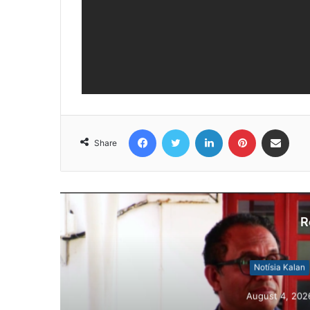
Facebook
Twitter
LinkedIn
Pinterest
Share via Email
Share
R
N
Au