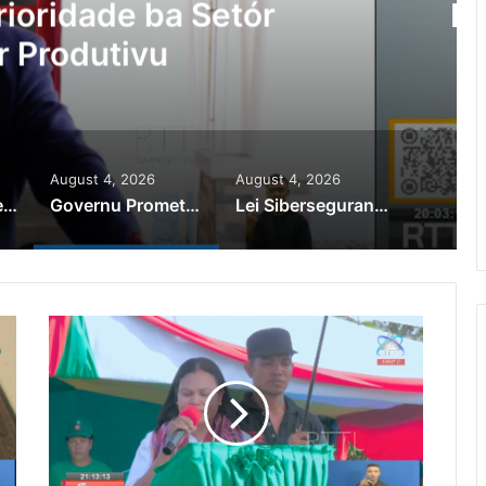
Ajuda Autoridade Polisiál
minozu ho Paradeiru Iha
ranjeiru
August 4, 2026
August 4, 2026
PR Horta Rekoñese Timoroan Sira Iha Diáspora Nia Kontribuisaun
Governu Promete Tau Prioridade ba Setór Minerais no Setór Produtivu
Lei Siberseguransa Ajuda Autoridade Polisiál Kaptura Autór Kriminozu ho Paradeiru Iha Estranjeiru