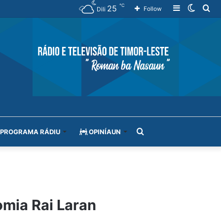
℃
25
Sidebar
Switch
Se
Follow
Dili
skin
for
Search
PROGRAMA RÁDIU
OPINÍAUN
for
mia Rai Laran