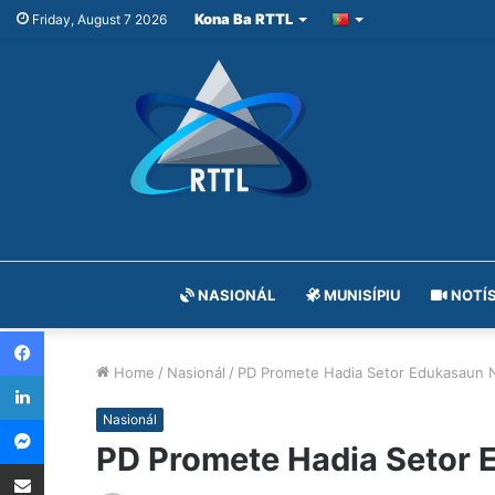
Kona Ba RTTL
Friday, August 7 2026
NASIONÁL
MUNISÍPIU
NOTÍS
Facebook
Home
/
Nasionál
/
PD Promete Hadia Setor Edukasaun 
LinkedIn
Messenger
Nasionál
PD Promete Hadia Setor 
Share via Email