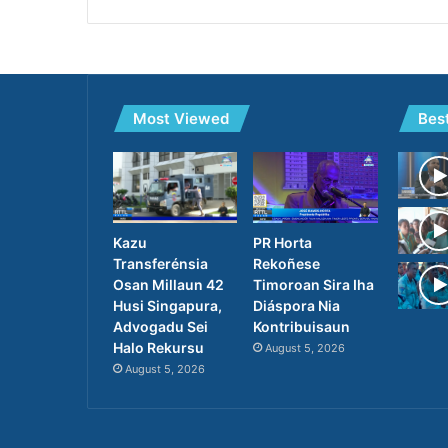
Most Viewed
Bes
PR Horta
Kazu
Rekoñese
Transferénsia
Timoroan Sira Iha
Osan Millaun 42
Diáspora Nia
Husi Singapura,
Kontribuisaun
Advogadu Sei
Halo Rekursu
August 5, 2026
August 5, 2026