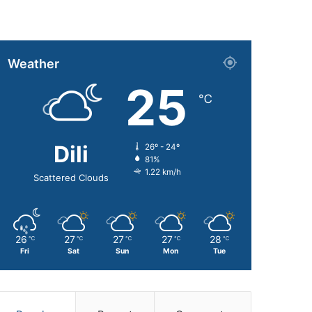
Weather
25
℃
Dili
26º - 24º
81%
1.22 km/h
Scattered Clouds
26
27
27
27
28
℃
℃
℃
℃
℃
Fri
Sat
Sun
Mon
Tue