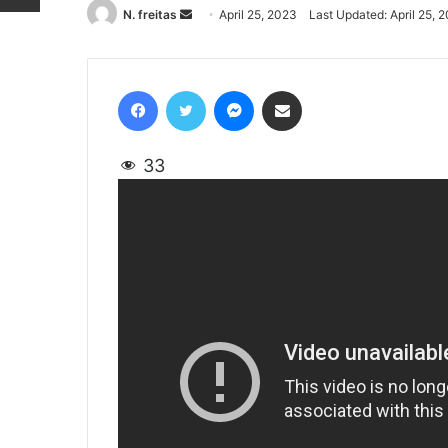
N. freitas
Send
April 25, 2023
Last Updated: April 25, 
an
email
Facebook
Twitter
Messenger
Share via Email
33