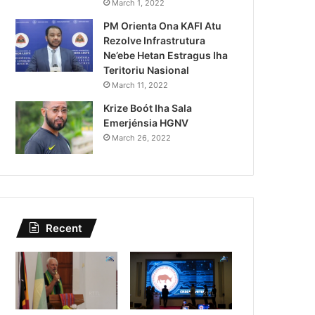
Kazu Transferénsia Osan M
March 1, 2022
PM Orienta Ona KAFI Atu
Singapura, Advogadu Sei
Rezolve Infrastrutura
Ne’ebe Hetan Estragus Iha
Teritoriu Nasional
March 11, 2022
Krize Boót Iha Sala
Emerjénsia HGNV
March 26, 2022
Recent