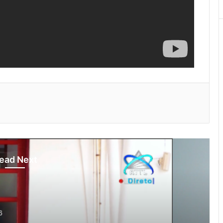
ead Next
otísia Kalan
gust 4, 2026