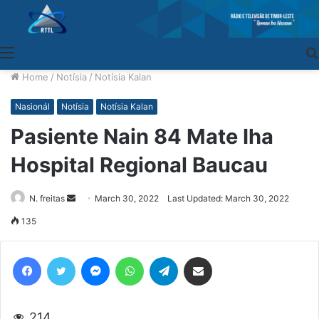
Menu
Home
/
Notísia
/
Notísia Kalan
Nasionál
Notísia
Notísia Kalan
Pasiente Nain 84 Mate Iha
Hospital Regional Baucau
N. freitas
Send
March 30, 2022
Last Updated: March 30, 2022
an
135
email
Facebook
Twitter
Messenger
WhatsApp
Telegram
Share via Email
214