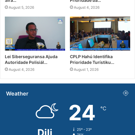
Sira…
Prioridade ba…
August 5, 2026
August 4, 2026
Lei Siberseguransa Ajuda
CPLP Hahú Identifika
Autoridade Polisiál…
Prioridade Turístiku…
August 4, 2026
August 1, 2026
Weather
24
℃
Dili
25º - 23º
75%