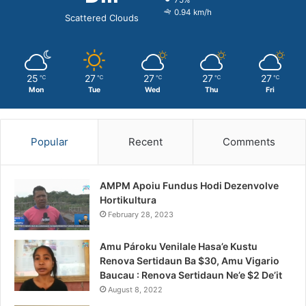
0.94 km/h
Scattered Clouds
25
27
27
27
27
℃
℃
℃
℃
℃
Mon
Tue
Wed
Thu
Fri
Popular
Recent
Comments
AMPM Apoiu Fundus Hodi Dezenvolve
Hortikultura
February 28, 2023
Amu Pároku Venilale Hasa’e Kustu
Renova Sertidaun Ba $30, Amu Vigario
Baucau : Renova Sertidaun Ne’e $2 De’it
August 8, 2022