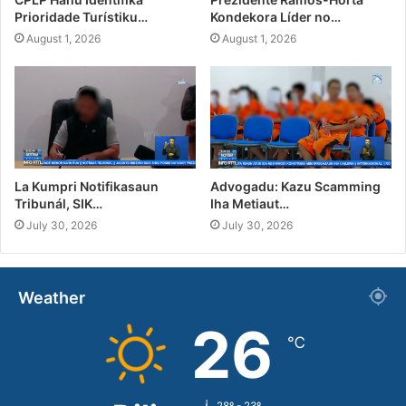
Prioridade Turístiku…
Kondekora Líder no…
August 1, 2026
August 1, 2026
La Kumpri Notifikasaun
Advogadu: Kazu Scamming
Tribunál, SIK…
Iha Metiaut…
July 30, 2026
July 30, 2026
Weather
26
℃
28º - 23º