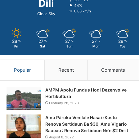
Dili
44%
0.83 km/h
Clear Sky
28
27
27
27
28
℃
℃
℃
℃
℃
Fri
Sat
Sun
Mon
Tue
Popular
Recent
Comments
AMPM Apoiu Fundus Hodi Dezenvolve
Hortikultura
February 28, 2023
Amu Pároku Venilale Hasa’e Kustu
Renova Sertidaun Ba $30, Amu Vigario
Baucau : Renova Sertidaun Ne’e $2 De’it
August 8, 2022