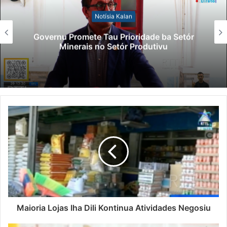
Notísia Kalan
Lei Siberseguransa Ajuda Autoridade
Polisiál Kaptura Autór Kriminozu ho
Paradeiru Iha Estranjeiru
Maioria Lojas Iha Dili Kontinua Atividades Negosiu