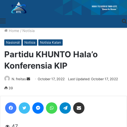
Menu
Home
/
Notísia
Nasionál
Notísia
Notísia Kalan
Partidu KHUNTO Hala’o
Konferensia KIP
N. freitas
Send
October 17, 2022
Last Updated: October 17, 2022
an
39
email
Facebook
Twitter
Messenger
WhatsApp
Telegram
Share via Email
47