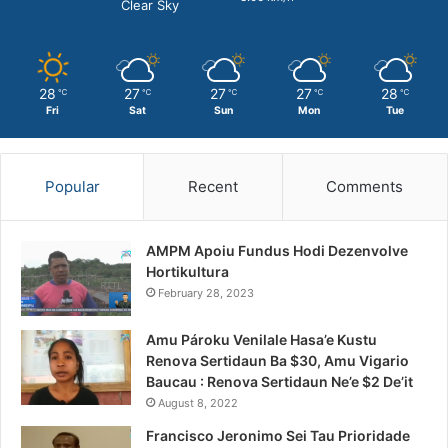
Clear Sky
28
27
27
27
28
℃
℃
℃
℃
℃
Fri
Sat
Sun
Mon
Tue
Popular
Recent
Comments
AMPM Apoiu Fundus Hodi Dezenvolve
Hortikultura
February 28, 2023
Amu Pároku Venilale Hasa’e Kustu
Renova Sertidaun Ba $30, Amu Vigario
Baucau : Renova Sertidaun Ne’e $2 De’it
August 8, 2022
Francisco Jeronimo Sei Tau Prioridade