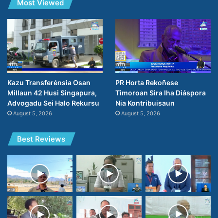
Most Viewed
PR Horta Rekoñese
Kazu Transferénsia Osan
Timoroan Sira Iha Diáspora
Millaun 42 Husi Singapura,
Nia Kontribuisaun
Advogadu Sei Halo Rekursu
August 5, 2026
August 5, 2026
Best Reviews