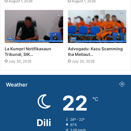
August 1, 2026
August 1, 2026
La Kumpri Notifikasaun
Advogadu: Kazu Scamming
Tribunál, SIK…
Iha Metiaut…
July 30, 2026
July 30, 2026
Weather
22
℃
Dili
28º - 22º
67%
3.06 km/h