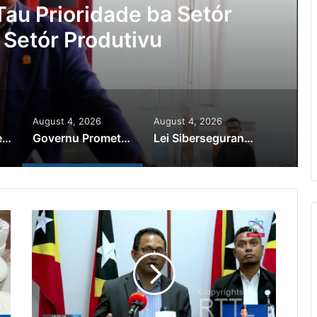
au Prioridade ba Setór
 Setór Produtivu
August 4, 2026
August 4, 2026
PR Horta Rekoñese Timoroan Sira Iha Diáspora Nia Kontribuisaun
Governu Promete Tau Prioridade ba Setór Minerais no Setór Produtivu
Lei Siberseguransa Ajuda Autoridade Polisiál Kaptura Autór Kriminozu ho Paradeiru Iha Estranjeiru