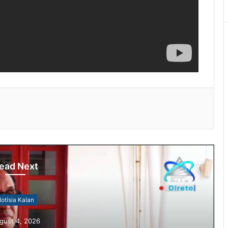
ead Next
otísia Kalan
gust 4, 2026