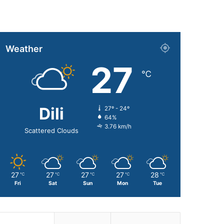
Weather
27
℃
Dili
27º - 24º
64%
3.76 km/h
Scattered Clouds
27
27
27
27
28
℃
℃
℃
℃
℃
Fri
Sat
Sun
Mon
Tue