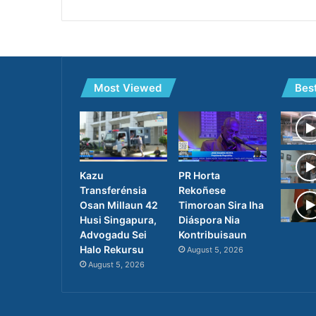
Most Viewed
Bes
PR Horta
Kazu
Rekoñese
Transferénsia
Timoroan Sira Iha
Osan Millaun 42
Diáspora Nia
Husi Singapura,
Kontribuisaun
Advogadu Sei
Halo Rekursu
August 5, 2026
August 5, 2026