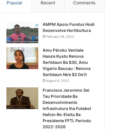
Popular
Recent
Comments
AMPM Apoiu Fundus Hodi
Dezenvolve Hortikultura
February 28, 2023
Amu Pároku Venilale
Hasa’e Kustu Renova
Sertidaun Ba $30, Amu
Vigario Baucau : Renova
Sertidaun Ne’e $2 De’it
August 8, 2022
Francisco Jeronimo Sei
Tau Prioridade Ba
Desenvolvimento
Infrastrutura Iha Futebol
Notísia Kalan
Hafoin Re-Eleitu Ba
Presidente FFTL Periodu
August 4, 2026
2022-2026