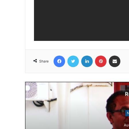
Facebook
Twitter
LinkedIn
Pinterest
Share via Email
Share
R
N
Au