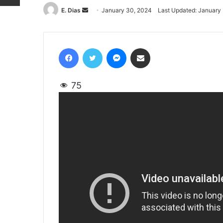
E. Dias
Send
January 30, 2024
Last Updated: January
an
email
Facebook
Twitter
Messenger
Share via Email
75