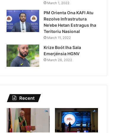
Lei Siberseguransa Ajuda Au
March 1, 2022
PM Orienta Ona KAFI Atu
Kaptura Autór Kriminozu h
Rezolve Infrastrutura
Estranjeiru
Ne’ebe Hetan Estragus Iha
Teritoriu Nasional
March 11, 2022
Krize Boót Iha Sala
Emerjénsia HGNV
March 26, 2022
Recent