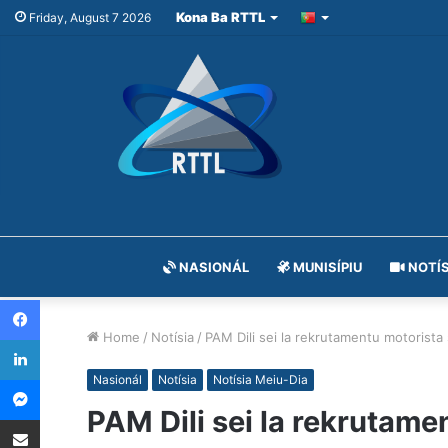
Kona Ba RTTL
Friday, August 7 2026
NASIONÁL
MUNISÍPIU
NOTÍS
Facebook
Home
/
Notísia
/
PAM Dili sei la rekrutamentu motorista si
LinkedIn
Messenger
Nasionál
Notísia
Notísia Meiu-Dia
PAM Dili sei la rekrutamen
Share via Email