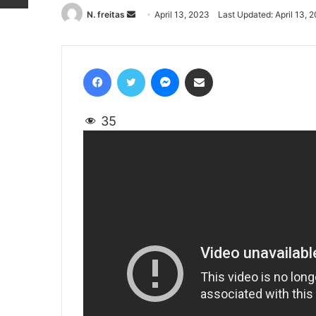
N. freitas
Send
April 13, 2023
Last Updated: April 13, 
an
email
Facebook
Twitter
Messenger
Share via Email
35