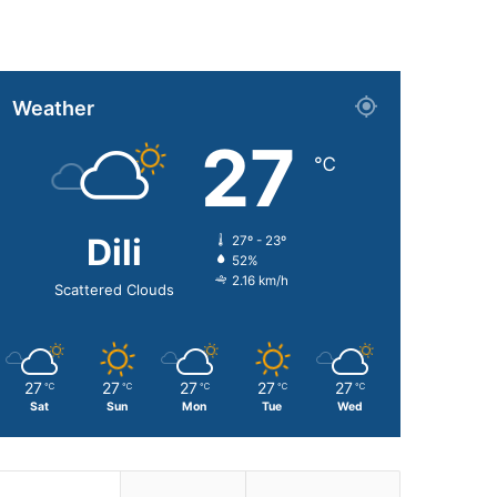
Weather
27
℃
Dili
27º - 23º
52%
2.16 km/h
Scattered Clouds
27
27
27
27
27
℃
℃
℃
℃
℃
Sat
Sun
Mon
Tue
Wed