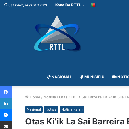
Kona Ba RTTL
Saturday, August 8 2026
NASIONÁL
MUNISÍPIU
NOTÍS
Facebook
Home
/
Notísia
/
Otas Ki’ik La Sai Barreira Ba Arlin Sil
LinkedIn
Messenger
Nasionál
Notísia
Notísia Kalan
Otas Ki’ik La Sai Barreir
Share via Email