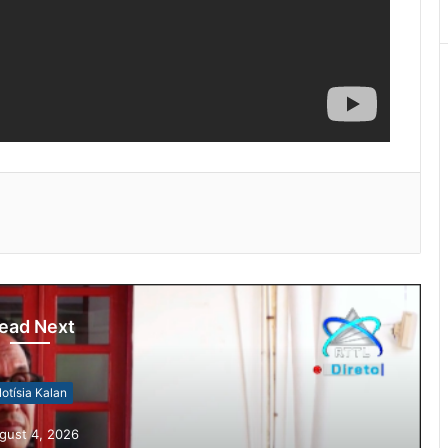
ead Next
otísia Kalan
gust 4, 2026