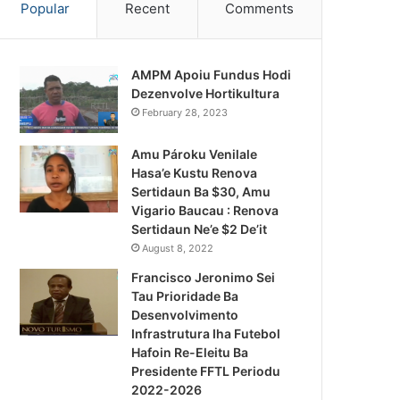
Popular
Recent
Comments
AMPM Apoiu Fundus Hodi
Dezenvolve Hortikultura
February 28, 2023
Amu Pároku Venilale
Hasa’e Kustu Renova
Sertidaun Ba $30, Amu
Vigario Baucau : Renova
Sertidaun Ne’e $2 De’it
August 8, 2022
Francisco Jeronimo Sei
Tau Prioridade Ba
Desenvolvimento
Infrastrutura Iha Futebol
Notísia Kalan
Hafoin Re-Eleitu Ba
Presidente FFTL Periodu
August 5, 2026
2022-2026