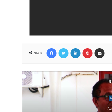
Facebook
Twitter
LinkedIn
Pinterest
Share via Email
Share
R
N
Au