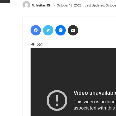
N. freitas
Send
October 12, 2022
Last Updated: Octobe
an
email
Facebook
Twitter
Messenger
Share via Email
34