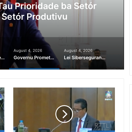
Ajuda Autoridade Polisiál
minozu ho Paradeiru Iha
ranjeiru
August 4, 2026
August 4, 2026
PR Horta Rekoñese Timoroan Sira Iha Diáspora Nia Kontribuisaun
Governu Promete Tau Prioridade ba Setór Minerais no Setór Produtivu
Lei Siberseguransa Ajuda Autoridade Polisiál Kaptura Autór Kriminozu ho Paradeiru Iha Estranjeiru