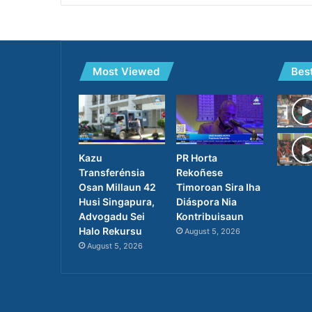
Most Viewed
Bes
PR Horta
Kazu
Rekoñese
Transferénsia
Timoroan Sira Iha
Osan Millaun 42
Diáspora Nia
Husi Singapura,
Kontribuisaun
Advogadu Sei
Halo Rekursu
August 5, 2026
August 5, 2026