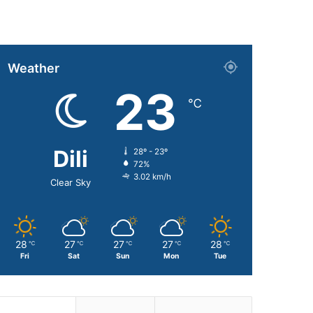
Weather
23
℃
Dili
28º - 23º
72%
3.02 km/h
Clear Sky
28
27
27
27
28
℃
℃
℃
℃
℃
Fri
Sat
Sun
Mon
Tue