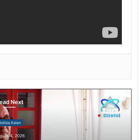
ead Next
otísia Kalan
gust 4, 2026