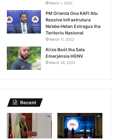
Kazu Transferénsia Osan M
March 1, 2022
PM Orienta Ona KAFI Atu
Singapura, Advogadu Sei
Rezolve Infrastrutura
Ne’ebe Hetan Estragus Iha
Teritoriu Nasional
March 11, 2022
Krize Boót Iha Sala
Emerjénsia HGNV
March 26, 2022
Recent