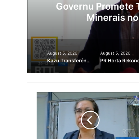
Lei Siberseguransa 
Kaptura Autór Kri
Est
August 5, 2026
August 5, 2026
Kazu Transferénsia Osan Millaun 42 Husi Singapura, Advogadu Sei Halo Rekursu