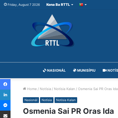
Kona Ba RTTL
Friday, August 7 2026
NASIONÁL
MUNISÍPIU
NOTÍS
Facebook
Home
/
Notísia
/
Notísia Kalan
/
Osmenia Sai PR Oras Ida
LinkedIn
Messenger
Nasionál
Notísia
Notísia Kalan
Osmenia Sai PR Oras Ida
Share via Email