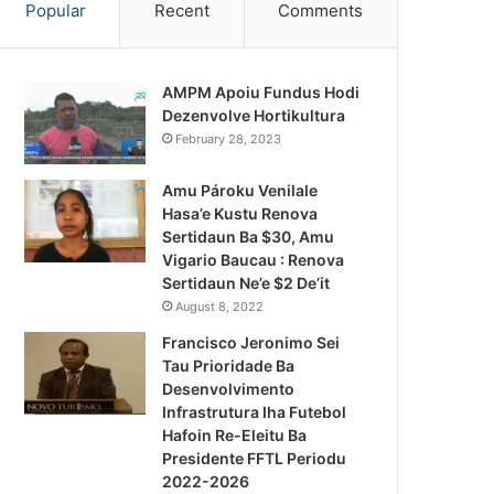
Popular
Recent
Comments
AMPM Apoiu Fundus Hodi
Dezenvolve Hortikultura
February 28, 2023
Amu Pároku Venilale
Hasa’e Kustu Renova
Sertidaun Ba $30, Amu
Vigario Baucau : Renova
Sertidaun Ne’e $2 De’it
August 8, 2022
Francisco Jeronimo Sei
Tau Prioridade Ba
Desenvolvimento
Infrastrutura Iha Futebol
Notísia Kalan
Hafoin Re-Eleitu Ba
Presidente FFTL Periodu
August 5, 2026
2022-2026