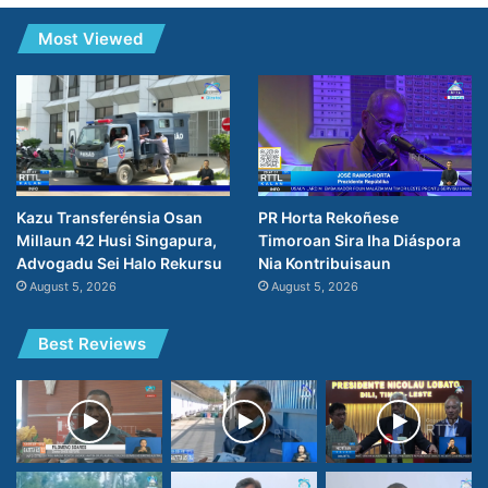
Most Viewed
PR Horta Rekoñese
Kazu Transferénsia Osan
Timoroan Sira Iha Diáspora
Millaun 42 Husi Singapura,
Nia Kontribuisaun
Advogadu Sei Halo Rekursu
August 5, 2026
August 5, 2026
Best Reviews