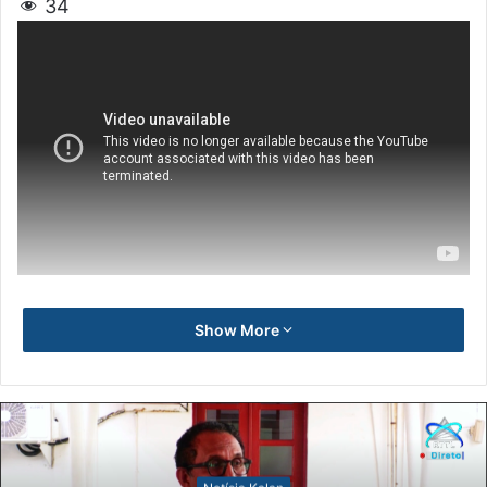
34
Show More
Notísia Kalan