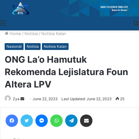
Menu
Home
/
Notísia
/
Notísia Kalan
Nasionál
Notísia
Notísia Kalan
ONG La’o Hamutuk
Rekomenda Lejislatura Foun
Altera LPV
Zya
Send
June 22, 2023
Last Updated: June 22, 2023
25
an
email
Facebook
Twitter
Messenger
WhatsApp
Telegram
Share via Email