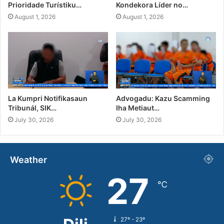
Prioridade Turístiku…
Kondekora Líder no…
August 1, 2026
August 1, 2026
La Kumpri Notifikasaun
Advogadu: Kazu Scamming
Tribunál, SIK…
Iha Metiaut…
July 30, 2026
July 30, 2026
Weather
27
℃
27º - 23º