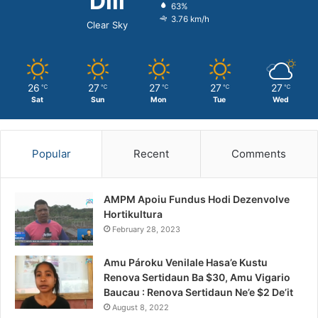
Dili
63%
3.76 km/h
Clear Sky
26
27
27
27
27
℃
℃
℃
℃
℃
Sat
Sun
Mon
Tue
Wed
Popular
Recent
Comments
AMPM Apoiu Fundus Hodi Dezenvolve
Hortikultura
February 28, 2023
Amu Pároku Venilale Hasa’e Kustu
Renova Sertidaun Ba $30, Amu Vigario
Baucau : Renova Sertidaun Ne’e $2 De’it
August 8, 2022