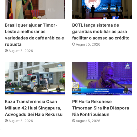
Brasil quer ajudar Timor-
BCTL lança sistema de
Leste a melhorar as
garantias mobiliárias para
variedades de café arábica e
facilitar o acesso ao crédito
robusta
August 5, 2026
August 5, 2026
PR Horta Rekoñese
Kazu Transferénsia Osan
Timoroan Sira Iha Diáspora
Millaun 42 Husi Singapura,
Nia Kontribuisaun
Advogadu Sei Halo Rekursu
August 5, 2026
August 5, 2026