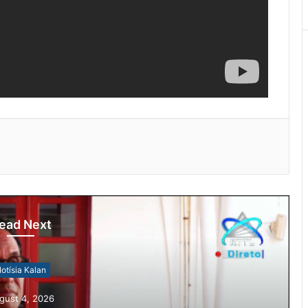
ead Next
otísia Kalan
gust 4, 2026