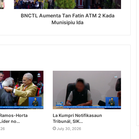
BNCTL Aumenta Tan Fatin ATM 2 Kada
Munisipiu Ida
 Ramos-Horta
La Kumpri Notifikasaun
Líder no…
Tribunál, SIK…
026
July 30, 2026