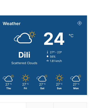
Weather
24
℃
Dili
27º - 23º
56%
1.81 km/h
Scattered Clouds
27
27
27
27
27
℃
℃
℃
℃
℃
Thu
Fri
Sat
Sun
Mon