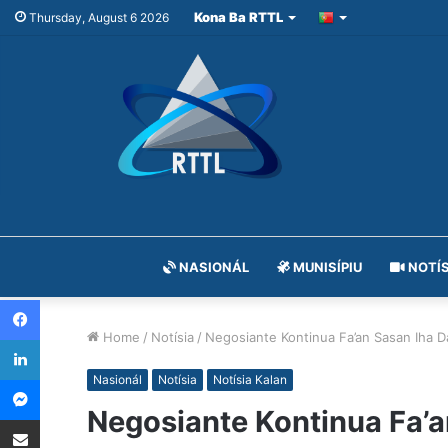
Kona Ba RTTL
Thursday, August 6 2026
NASIONÁL
MUNISÍPIU
NOTÍS
Facebook
Home
/
Notísia
/
Negosiante Kontinua Fa’an Sasan Iha D
LinkedIn
Messenger
Nasionál
Notísia
Notísia Kalan
Negosiante Kontinua Fa’a
Share via Email