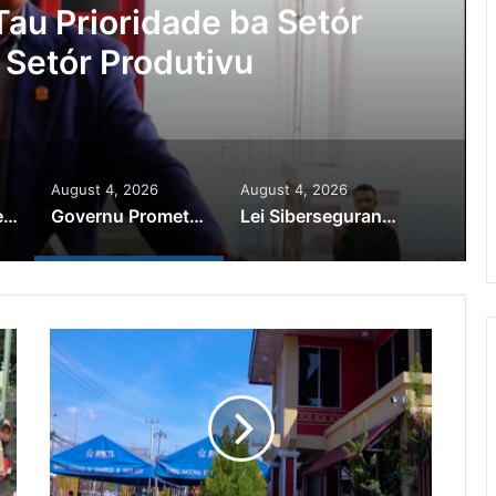
au Prioridade ba Setór
 Setór Produtivu
August 4, 2026
August 4, 2026
PR Horta Rekoñese Timoroan Sira Iha Diáspora Nia Kontribuisaun
Governu Promete Tau Prioridade ba Setór Minerais no Setór Produtivu
Lei Siberseguransa Ajuda Autoridade Polisiál Kaptura Autór Kriminozu ho Paradeiru Iha Estranjeiru