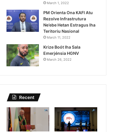
Lei Siberseguransa Ajuda Au
March 1, 2022
PM Orienta Ona KAFI Atu
Kaptura Autór Kriminozu h
Rezolve Infrastrutura
Estranjeiru
Ne’ebe Hetan Estragus Iha
Teritoriu Nasional
March 11, 2022
Krize Boót Iha Sala
Emerjénsia HGNV
March 26, 2022
Recent