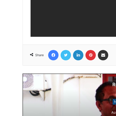
Facebook
Twitter
LinkedIn
Pinterest
Share via Email
Share
R
N
Au