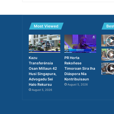
Most Viewed
Bes
PR Horta
Kazu
Rekoñese
Transferénsia
Timoroan Sira Iha
Osan Millaun 42
Diáspora Nia
Husi Singapura,
Kontribuisaun
Advogadu Sei
Halo Rekursu
August 5, 2026
August 5, 2026