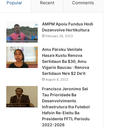
Popular
Recent
Comments
AMPM Apoiu Fundus Hodi
Dezenvolve Hortikultura
February 28, 2023
Amu Pároku Venilale
Hasa’e Kustu Renova
Sertidaun Ba $30, Amu
Vigario Baucau : Renova
Sertidaun Ne’e $2 De’it
August 8, 2022
Francisco Jeronimo Sei
Tau Prioridade Ba
Desenvolvimento
Infrastrutura Iha Futebol
Notísia Kalan
Hafoin Re-Eleitu Ba
Presidente FFTL Periodu
August 4, 2026
2022-2026