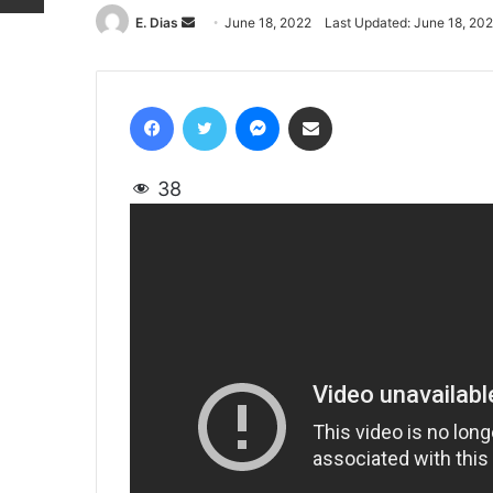
E. Dias
Send
June 18, 2022
Last Updated: June 18, 20
an
email
Facebook
Twitter
Messenger
Share via Email
38